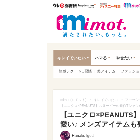
ウレぴあ総研
ハピママ*
ウレぴあ
mim
キレイでいたい
ハマる
やせたい
簡単テク
NG習慣
美アイテム
ファッショ
>
>
mimot.(ミモット)
キレイでいたい
ファッシ
【ユニクロ×PEANUTS】スヌーピーの新作Tシャ
【ユニクロ×PEANUT
愛い♪ メンズアイテムも要
Hanako Iguchi