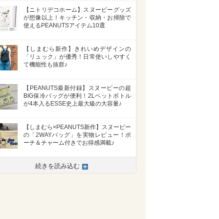
【ニトリデコホーム】スヌーピーグッズ
が想像以上！キッチン・収納・お掃除で
使えるPEANUTSアイテム10選
【しまむら新作】きれいめデザインの
「リュック」が優秀！日常使いしやすく
て機能性も抜群♪
【PEANUTS最新付録】スヌーピーの超
BIG保冷バッグが便利！2Lペットボトル
が4本入るESSE史上最大級の大容量♪
【しまむら×PEANUTS新作】スヌーピー
の「2WAYバッグ」を実物レビュー！ポ
ーチ＆チャーム付きでお得感満載♪
続きを読み込む
>