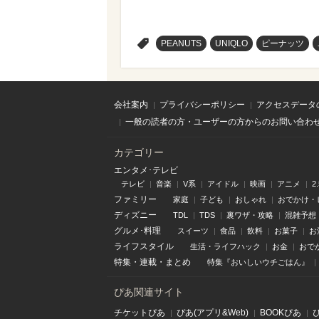
>
PEANUTS
UNIQLO
ピーナッツ
会社案内
プライバシーポリシー
アクセスデータ
一般の読者の方・ユーザーの方からのお問い合わ
カテゴリー
エンタメ･テレビ
テレビ
音楽
V系
アイドル
映画
アニメ
2
ファミリー
家庭
子ども
おしゃれ
おでかけ・
ディズニー
TDL
TDS
裏ワザ・攻略
混雑予想
グルメ･料理
スイーツ
食品
飲料
お菓子
お
ライフスタイル
生活・ライフハック
お金
おで
特集
・
連載
・
まとめ
特集『おいしいウチごはん』
ぴあ関連サイト
チケットぴあ
ぴあ(アプリ&Web)
BOOKぴあ