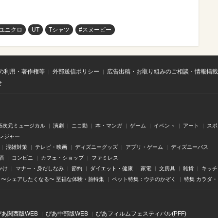
ユニクロ
UT
Tシャツ
#スヌーピー
の利用・著作権等
外部送信ポリシー
広告出稿・お取り組みのご相談・情報掲載
せ
.5次元ミュージカル
演劇
ニコ動
本・マンガ
ゲーム
イベント
アート
スポ
レジャー
混雑対策
テレビ・映画
ディズニーグッズ
アプリ・ゲーム
ディズニーパス
酒
コンビニ
カフェ・ショップ
ファミレス
かけ
マナー・身だしなみ
節約
ダイエット・健康
家電
文房具
雑貨
キッチ
〜シェアしたくなる〜 至福な体験・旅特集
ペット特集：ウチのかぞく
特集 カラダ
ぴあ関⻄版WEB
ぴあ中部版WEB
ぴあフィルムフェスティバル(PFF)