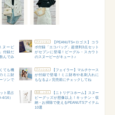
【PEANUTS×ロゴス】コラ
ファッション
S】スヌーピ
ボ付録「エコバッグ」超便利3点セット
」付録だ
がセブンに登場！ビーグル・スカウト
飲んでみ
のスヌーピーがキュート♪
さくても機
【フェイラー】マルチケース
ファッション
のミニ財
が付録で登場！ミニ財布や名刺入れに
ーソンで
もなるよ♪ 完売前にチェックしてね
ット星占
【ニトリデコホーム】スヌー
生活・シゴト
4/16）
ピーグッズが想像以上！キッチン・収
納・お掃除で使えるPEANUTSアイテム
10選