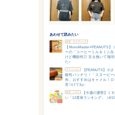
あわせて読みたい
生活・ライフハック
【MonoMaster×PEANUT
ーの「コーヒーミル＆ミニ缶
けど機能性◎ 豆を挽いて珈琲
た♪
【PEANUTS】小
ファッション
能性バッチリ！「スヌーピー
布」おすすめはキャメル！ロ
見つけてね♪
【今週の運勢】ミモ
生活・シゴト
い「12星座ランキング」（4/10-