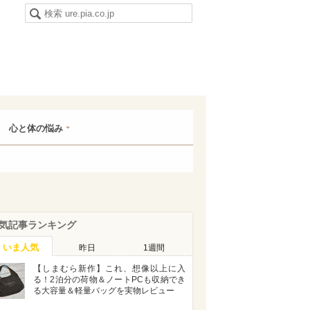
心と体の悩み
気記事ランキング
いま人気
昨日
1週間
【しまむら新作】これ、想像以上に入
る！2泊分の荷物＆ノートPCも収納でき
る大容量＆軽量バッグを実物レビュー