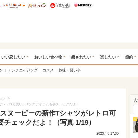
総研 ディズニー特集
mimot.
うまいめし
うまいパン
うまい肉
Medery.
ot.(ミモット)
いい恋したい
おいしい食べ物
癒されたい
楽したい
節約
ン
アンチエイジング
コスメ
趣味・習い事
>
ョン
人
ツがレトロ可愛い♪ メンズアイテムも要チェックだよ！
S】スヌーピーの新作Tシャツがレトロ可
1
チェックだよ！（写真 1/19）
2023.4.8 17:30