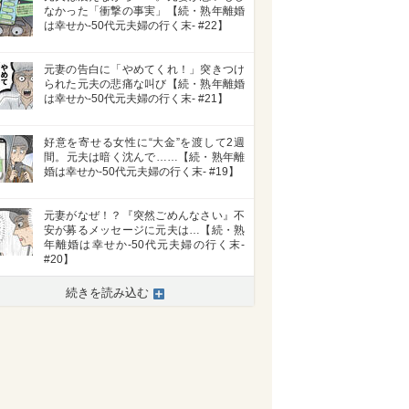
なかった「衝撃の事実」【続・熟年離婚
は幸せか-50代元夫婦の行く末- #22】
元妻の告白に「やめてくれ！」突きつけ
られた元夫の悲痛な叫び【続・熟年離婚
は幸せか-50代元夫婦の行く末- #21】
好意を寄せる女性に“大金”を渡して2週
間。元夫は暗く沈んで……【続・熟年離
婚は幸せか-50代元夫婦の行く末- #19】
元妻がなぜ！？『突然ごめんなさい』不
安が募るメッセージに元夫は…【続・熟
年離婚は幸せか-50代元夫婦の行く末-
#20】
続きを読み込む