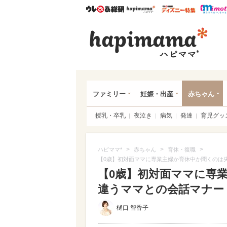
ウレぴあ総研
ハピママ*
ウレぴあ
ハピ
ファミリー
妊娠・出産
赤ちゃん
授乳・卒乳
夜泣き
病気
発達
育児グッ
>
>
>
ハピママ*
赤ちゃん
育休・復職
【0歳】初対面ママに専業主婦か育休中か聞くのは失
【0歳】初対面ママに専業
違うママとの会話マナー
樋口 智香子