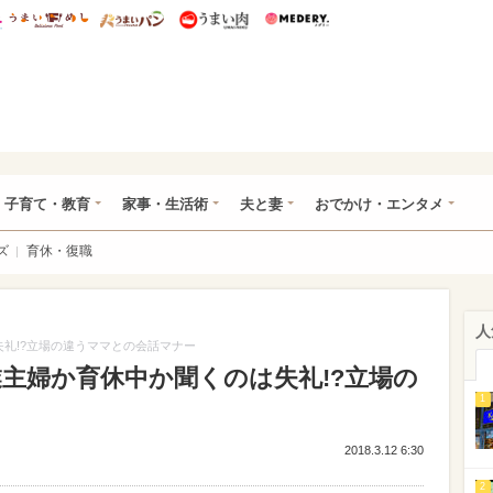
総研 ディズニー特集
mimot.
うまいめし
うまいパン
うまい肉
Medery.
ママ*
子育て・教育
家事・生活術
夫と妻
おでかけ・エンタメ
ズ
育休・復職
人
礼!?立場の違うママとの会話マナー
主婦か育休中か聞くのは失礼!?立場の
1
2018.3.12 6:30
2