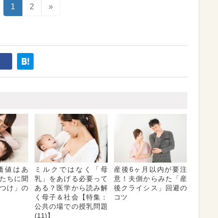
1
2
»
価値はあ
ミルクではなく「母
産後6ヶ月以内が要注
マたちに聞
乳」をあげる必要って
意！夫側からみた「産
つけ」の
ある？医学から読み解
後クライシス」回避の
く母子＆社会【特集：
コツ
公共の場での授乳問題
(11)】