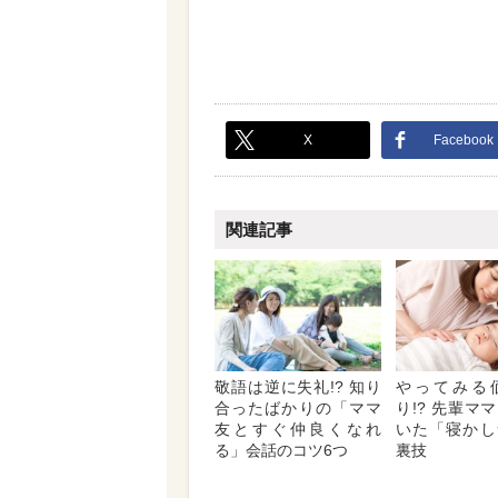
X
Facebook
関連記事
敬語は逆に失礼!? 知り
やってみる
合ったばかりの「ママ
り!? 先輩マ
友とすぐ仲良くなれ
いた「寝かし
る」会話のコツ6つ
裏技