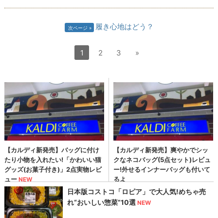
履き心地はどう？
次ページ
1
2
3
»