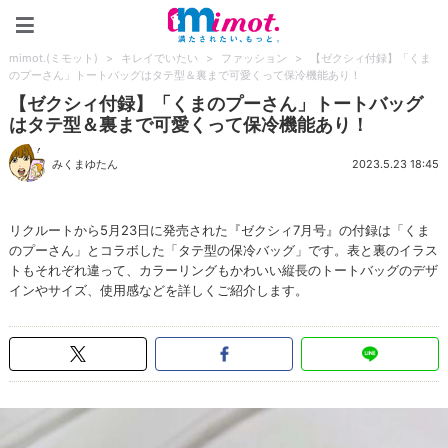
mimot.(ミモット)
mimot.(ミモット)
>
キレイでいたい
>
ファッション
>
【ゼクシィ付録】「くま
のプーさん」トートバッグはタテ型＆裏まで可愛くって保冷機能あり！
【ゼクシィ付録】「くまのプーさん」トートバッグ
はタテ型＆裏まで可愛くって保冷機能あり！
みくまゆたん
2023.5.23 18:45
リクルートから5月23日に発売された『ゼクシィ7月号』の付録は「くま
のプーさん」とコラボした「タテ型の保冷バッグ」です。表と裏のイラス
トもそれぞれ違って、カラーリングもかわいい縦長のトートバッグのデザ
インやサイズ、使用感などを詳しくご紹介します。