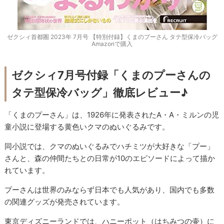
ゼクシィ首都圏 2023年 7月号 【特別付録】くまのプーさん タテ型保冷バッグ
Amazonで購入
ゼクシィ7月号付録「くまのプーさんの
タテ型保冷バッグ」徹底レビュー♪
「くまのプーさん」は、1926年に発表されたA・A・ミルンの児
童小説に登場する黄色いクマのぬいぐるみです。
同小説では、クマのぬいぐるみでハチミツが大好きな「プー」
さんと、森の仲間たちとの日常が10のエピソードによって描か
れています。
プーさんは世界のみならず日本でも人気があり、国内でも多数
の関連グッズが発売されています。
東京ディズニーランドでは、ハニーポット（はちみつの壷）に