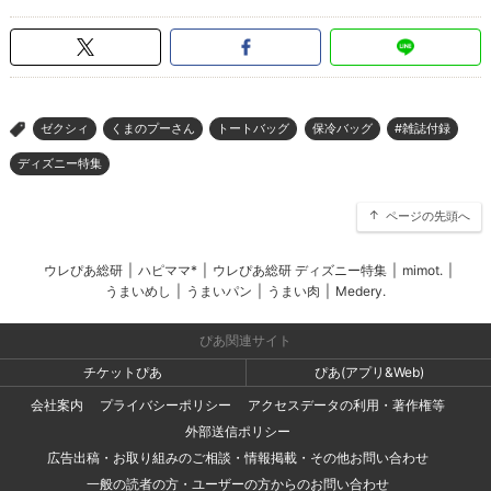
ゼクシィ
くまのプーさん
トートバッグ
保冷バッグ
#雑誌付録
>
ディズニー特集
ページの先頭へ
ウレぴあ総研
|
ハピママ*
|
ウレぴあ総研 ディズニー特集
|
mimot.
|
うまいめし
|
うまいパン
|
うまい肉
|
Medery.
ぴあ関連サイト
チケットぴあ
ぴあ(アプリ&Web)
会社案内
プライバシーポリシー
アクセスデータの利用・著作権等
外部送信ポリシー
広告出稿・お取り組みのご相談・情報掲載・その他お問い合わせ
一般の読者の方・ユーザーの方からのお問い合わせ