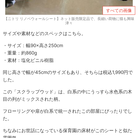
すべての画像
【ニトリ リノベウォールシート】ネット販売限定品で、長細い荷物に猫も興味
津々
サイズや素材などのスペックはこちら。
・サイズ：幅90×高さ250cm
・重量：約860g
・素材：塩化ビニル樹脂
同じ高さで幅が45cmのサイズもあり、そちらは税込1,990円で
した。
この「スクラップウッド」は、白系の中にうっすら水色系の木
目の列がミックスされた柄。
フローリングや扉が白系で統一されたこの部屋にぴったりでし
た。
ちなみにお世話になっている保育園の床材がこのシートと似た
雰囲気。