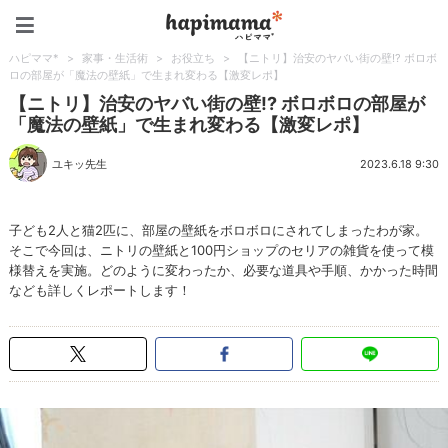
ハピママ*
ハピママ*
>
家事・生活術
>
お役立ち
>
【ニトリ】治安のヤバい街の壁!? ボロボ
ロの部屋が「魔法の壁紙」で生まれ変わる【激変レポ】
【ニトリ】治安のヤバい街の壁!? ボロボロの部屋が
「魔法の壁紙」で生まれ変わる【激変レポ】
ユキッ先生
2023.6.18 9:30
子ども2人と猫2匹に、部屋の壁紙をボロボロにされてしまったわが家。
そこで今回は、ニトリの壁紙と100円ショップのセリアの雑貨を使って模
様替えを実施。どのように変わったか、必要な道具や手順、かかった時間
なども詳しくレポートします！