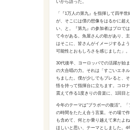
いから語った。
「『1万人の第九』を指揮して四半世
が、そこには僕の想像をはるかに超え
い、と。『第九』の参加者はプロでは
て今がある。魚屋さんの歌があり、主
はそこに、皆さんがイメージするよう
可能性とおもしろさを感じました」。
30代後半、ヨーロッパでの活躍が始
の大合唱の力。それは「すごいエネル
ちました。僕が少しでもブレると、そ
悟を持って指揮台に立ちます。コロナ
震えて作る1度きりの音楽に、1回目
今年のテーマは"ブラボーの復活"。
の時間をたたえ合う言葉。その場で作
も含めて、何とか乗り越えて来たよね
ほしいと思い、テーマとしました。4