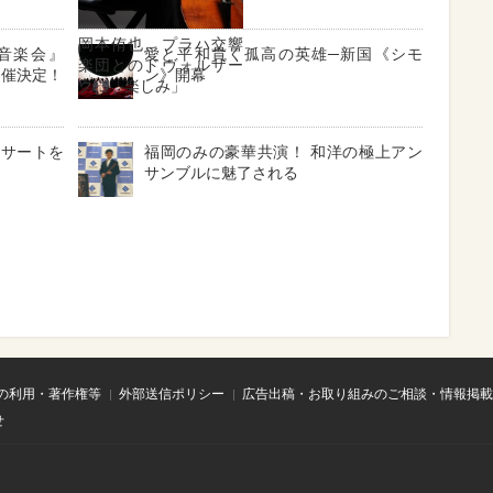
岡本侑也、プラハ交響
音楽会』
愛と平和貫く孤高の英雄─新国《シモ
楽団とのドヴォルザー
開催決定！
ン》開幕
クに「楽しみ」
ンサートを
福岡のみの豪華共演！ 和洋の極上アン
サンブルに魅了される
の利用・著作権等
外部送信ポリシー
広告出稿・お取り組みのご相談・情報掲載
せ