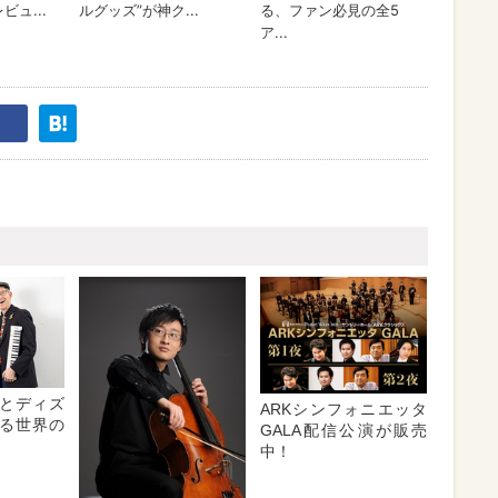
とディズ
ARKシンフォニエッタ
る世界の
GALA配信公演が販売
中！