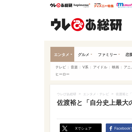
ウレぴあ総研
ハピママ*
ウレぴあ
ウレ
エンタメ
グルメ
ファミリー
恋
テレビ
音楽
V系
アイドル
映画
アニ
ヒーロー
>
>
ウレぴあ総研
エンタメ・テレビ
佐渡裕と「
佐渡裕と「自分史上最大
Xでシェア
Faceboo