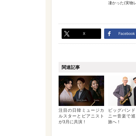
X
Facebook
関連記事
注目の日韓ミュージカ
ビッグバンド
ルスターとピアニスト
ニー音楽で巡
が3月に共演！
旅へ！