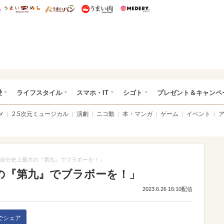
総研 ディズニー特集
mimot.
うまいめし
うまいパン
うまい肉
Medery.
ぴあ総研（うれぴあ）
愛
ライフスタイル
スマホ・IT
シゴト
プレゼント＆キャンペ
メ
2.5次元ミュージカル
演劇
ニコ動
本・マンガ
ゲーム
イベント
自分史上最大の『第九』でブラボーを！」
の『第九』でブラボーを！」
2023.6.26 16:10配信
kでシェア