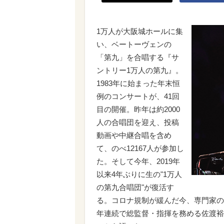
1万人が大阪城ホールに集
い、ベートーヴェンの
「第九」を合唱する『サ
ントリー1万人の第九』。
1983年に始まった年末恒
例のコンサートが、41回
目の開催。昨年は約2000
人の合唱団を迎え、投稿
動画や中継合唱を含め
て、のべ12167人が参加し
た。そして今年、2019年
以来4年ぶりに生の"1万人
の第九合唱団"が復活す
る。コロナ規制が緩んだ今、専門家の
年連続で総監督・指揮を務める佐渡裕