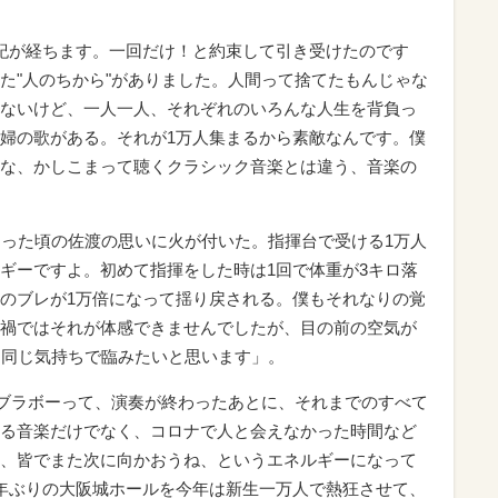
紀が経ちます。一回だけ！と約束して引き受けたのです
た"人のちから"がありました。人間って捨てたもんじゃな
ないけど、一人一人、それぞれのいろんな人生を背負っ
婦の歌がある。それが1万人集まるから素敵なんです。僕
な、かしこまって聴くクラシック音楽とは違う、音楽の
まった頃の佐渡の思いに火が付いた。指揮台で受ける1万人
ギーですよ。初めて指揮をした時は1回で体重が3キロ落
のブレが1万倍になって揺り戻される。僕もそれなりの覚
禍ではそれが体感できませんでしたが、目の前の空気が
と同じ気持ちで臨みたいと思います」。
「ブラボーって、演奏が終わったあとに、それまでのすべて
る音楽だけでなく、コロナで人と会えなかった時間など
、皆でまた次に向かおうね、というエネルギーになって
年ぶりの大阪城ホールを今年は新生一万人で熱狂させて、