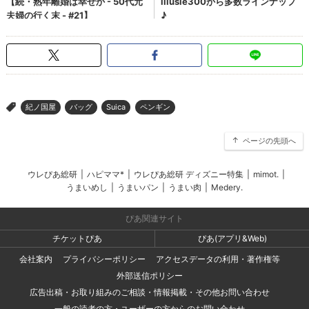
紀ノ国屋
バッグ
Suica
ペンギン
>
ページの先頭へ
ウレぴあ総研
|
ハピママ*
|
ウレぴあ総研 ディズニー特集
|
mimot.
|
うまいめし
|
うまいパン
|
うまい肉
|
Medery.
ぴあ関連サイト
チケットぴあ
ぴあ(アプリ&Web)
会社案内
プライバシーポリシー
アクセスデータの利用・著作権等
外部送信ポリシー
広告出稿・お取り組みのご相談・情報掲載・その他お問い合わせ
一般の読者の方・ユーザーの方からのお問い合わせ