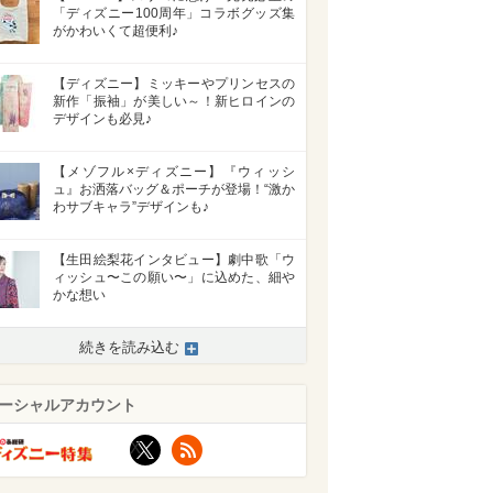
「ディズニー100周年」コラボグッズ集
がかわいくて超便利♪
【ディズニー】ミッキーやプリンセスの
新作「振袖」が美しい～！新ヒロインの
デザインも必見♪
【メゾフル×ディズニー】『ウィッシ
ュ』お洒落バッグ＆ポーチが登場！“激か
わサブキャラ”デザインも♪
【生田絵梨花インタビュー】劇中歌「ウ
ィッシュ〜この願い〜」に込めた、細や
かな想い
続きを読み込む
ーシャルアカウント
X
RSS