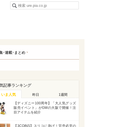
集･連載･まとめ
気記事ランキング
いま人気
昨日
1週間
【ディズニー100周年】「大人気グッズ
販売イベント」がGWの大阪で開催！注
目アイテムを紹介
【3COINS】スリコに急げ！完売必至の