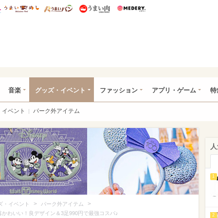
総研 ディズニー特集
mimot.
うまいめし
うまいパン
うまい肉
Medery.
ズニー特集 -ウレぴあ総研
音楽
グッズ・イベント
ファッション
アプリ・ゲーム
特
イベント
パーク外アイテム
人
1
>
>
ズ・イベント
パーク外アイテム
かわいい！良デザイン＆3足990円で最強コスパ♪
2