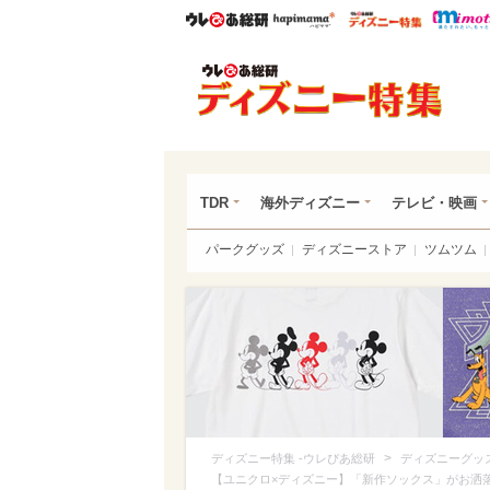
ウレぴあ総研
ハピママ*
ウレぴあ
ディ
TDR
海外ディズニー
テレビ・映画
パークグッズ
ディズニーストア
ツムツム
>
ディズニー特集 -ウレぴあ総研
ディズニーグッ
【ユニクロ×ディズニー】「新作ソックス」がお洒落