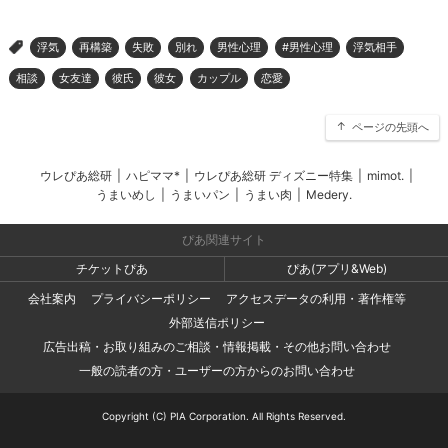
浮気
再構築
失敗
別れ
男性心理
#男性心理
浮気相手
>
相談
女友達
彼氏
彼女
カップル
恋愛
ページの先頭へ
ウレぴあ総研
|
ハピママ*
|
ウレぴあ総研 ディズニー特集
|
mimot.
|
うまいめし
|
うまいパン
|
うまい肉
|
Medery.
ぴあ関連サイト
チケットぴあ
ぴあ(アプリ&Web)
会社案内
プライバシーポリシー
アクセスデータの利用・著作権等
外部送信ポリシー
広告出稿・お取り組みのご相談・情報掲載・その他お問い合わせ
一般の読者の方・ユーザーの方からのお問い合わせ
Copyright (C) PIA Corporation. All Rights Reserved.