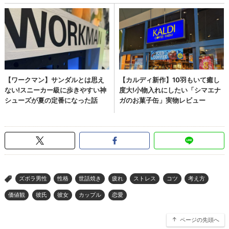
ズボラ男性
性格
世話焼き
疲れ
ストレス
コツ
考え方
>
価値観
彼氏
彼女
カップル
恋愛
ページの先頭へ