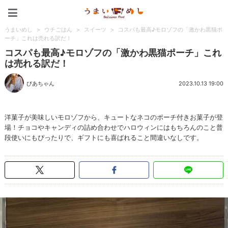
うまいめし
うまいめし
>
ウチごはん
>
スイーツ
>
コスパも最高♪モロゾフの「激かわ黒猫ポ
ーチ」これは売れる訳だ！
コスパも最高♪モロゾフの「激かわ黒猫ポーチ」これ
は売れる訳だ！
びあちゃん
2023.10.13 19:00
洋菓子が美味しいモロゾフから、キュートなネコのポーチ付きお菓子が登
場！チョコやキャンディの詰め合わせでハロウィンにはもちろんのこと普
段使いにもぴったりで、ギフトにも喜ばれること間違いなしです。