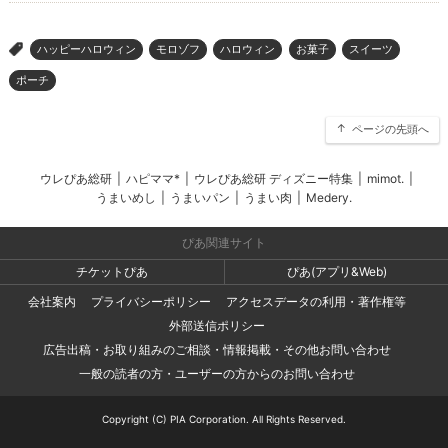
ハッピーハロウィン
モロゾフ
ハロウィン
お菓子
スイーツ
>
ポーチ
ページの先頭へ
ウレぴあ総研
|
ハピママ*
|
ウレぴあ総研 ディズニー特集
|
mimot.
|
うまいめし
|
うまいパン
|
うまい肉
|
Medery.
ぴあ関連サイト
チケットぴあ
ぴあ(アプリ&Web)
会社案内
プライバシーポリシー
アクセスデータの利用・著作権等
外部送信ポリシー
広告出稿・お取り組みのご相談・情報掲載・その他お問い合わせ
一般の読者の方・ユーザーの方からのお問い合わせ
Copyright (C) PIA Corporation. All Rights Reserved.