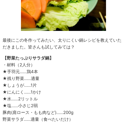
最後にこの冬作ってみたい、太りにくい鍋レシピを教えていた
だきました。皆さんも試してみては？
【野菜たっぷりサラダ鍋】
・材料（2人分）
★手羽元……鶏4本
★残り野菜……適量
★しょうが……1片
★にんにく……1かけ
★水……2リットル
★塩……小さじ2弱
豚肉(肩ロース・もも肉など)……200g
野菜サラダ……適量（食べたいだけ）