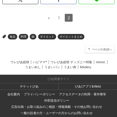
«
1
2
食品
料理
鍋
ダイエット
ダイエットまとめ
>
ページの先頭へ
ウレぴあ総研
|
ハピママ*
|
ウレぴあ総研 ディズニー特集
|
mimot.
|
うまいめし
|
うまいパン
|
うまい肉
|
Medery.
ぴあ関連サイト
チケットぴあ
ぴあ(アプリ&Web)
会社案内
プライバシーポリシー
アクセスデータの利用・著作権等
外部送信ポリシー
広告出稿・お取り組みのご相談・情報掲載・その他お問い合わせ
一般の読者の方・ユーザーの方からのお問い合わせ