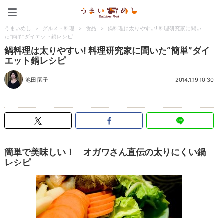
うまいめし
うまいめし
>
グルメ・料理
>
食品
>
鍋料理は太りやすい! 料理研究家に聞い
た“簡単”ダイエット鍋レシピ
鍋料理は太りやすい! 料理研究家に聞いた“簡単”ダイ
エット鍋レシピ
池田 園子
2014.1.19 10:30
簡単で美味しい！ オガワさん直伝の太りにくい鍋
レシピ