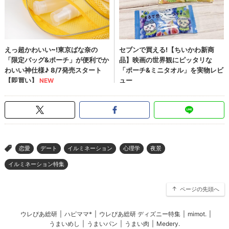
恋愛
デート
イルミネーション
心理学
夜景
>
イルミネーション特集
ページの先頭へ
ウレぴあ総研
|
ハピママ*
|
ウレぴあ総研 ディズニー特集
|
mimot.
|
うまいめし
|
うまいパン
|
うまい肉
|
Medery.