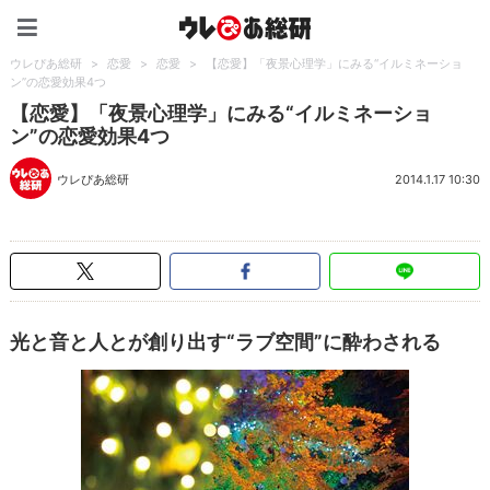
ウレぴあ総研（うれぴあ）
ウレぴあ総研
>
恋愛
>
恋愛
>
【恋愛】「夜景心理学」にみる“イルミネーショ
ン”の恋愛効果4つ
【恋愛】「夜景心理学」にみる“イルミネーショ
ン”の恋愛効果4つ
ウレぴあ総研
2014.1.17 10:30
光と音と人とが創り出す“ラブ空間”に酔わされる