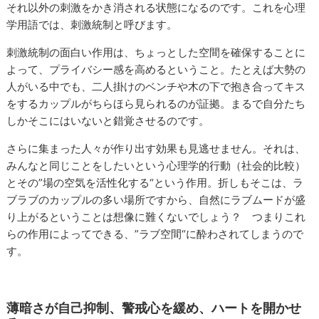
それ以外の刺激をかき消される状態になるのです。これを心理
学用語では、刺激統制と呼びます。
刺激統制の面白い作用は、ちょっとした空間を確保することに
よって、プライバシー感を高めるということ。たとえば大勢の
人がいる中でも、二人掛けのベンチや木の下で抱き合ってキス
をするカップルがちらほら見られるのが証拠。まるで自分たち
しかそこにはいないと錯覚させるのです。
さらに集まった人々が作り出す効果も見逃せません。それは、
みんなと同じことをしたいという心理学的行動（社会的比較）
とその”場の空気を活性化する“という作用。折しもそこは、ラ
ブラブのカップルの多い場所ですから、自然にラブムードが盛
り上がるということは想像に難くないでしょう？ つまりこれ
らの作用によってできる、”ラブ空間“に酔わされてしまうので
す。
薄暗さが自己抑制、警戒心を緩め、ハートを開かせ