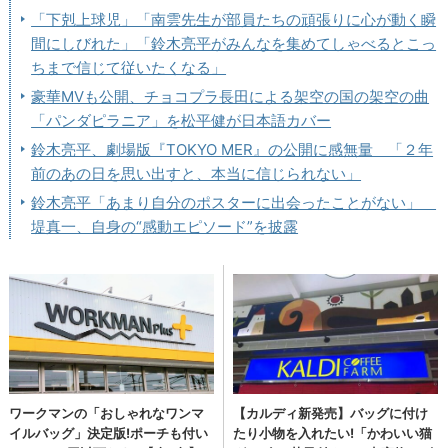
「下剋上球児」「南雲先生が部員たちの頑張りに心が動く瞬
間にしびれた」「鈴木亮平がみんなを集めてしゃべるとこっ
ちまで信じて従いたくなる」
豪華MVも公開、チョコプラ長田による架空の国の架空の曲
「パンダピラニア」を松平健が日本語カバー
鈴木亮平、劇場版『TOKYO MER』の公開に感無量 「２年
前のあの日を思い出すと、本当に信じられない」
鈴木亮平「あまり自分のポスターに出会ったことがない」
堤真一、自身の“感動エピソード”を披露