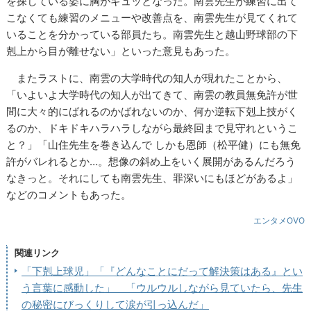
を探している姿に胸がギュッとなった。南雲先生が練習に出て
こなくても練習のメニューや改善点を、南雲先生が見てくれて
いることを分かっている部員たち。南雲先生と越山野球部の下
剋上から目が離せない」といった意見もあった。
またラストに、南雲の大学時代の知人が現れたことから、
「いよいよ大学時代の知人が出てきて、南雲の教員無免許が世
間に大々的にばれるのかばれないのか、何か逆転下剋上技がく
るのか、ドキドキハラハラしながら最終回まで見守れというこ
と？」「山住先生を巻き込んで しかも恩師（松平健）にも無免
許がバレれるとか…。想像の斜め上をいく展開があるんだろう
なきっと。それにしても南雲先生、罪深いにもほどがあるよ」
などのコメントもあった。
エンタメOVO
関連リンク
「下剋上球児」「『どんなことにだって解決策はある』とい
う言葉に感動した」 「ウルウルしながら見ていたら、先生
の秘密にびっくりして涙が引っ込んだ」