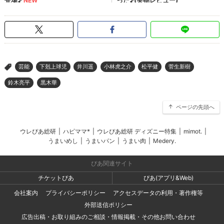
芸能
下剋上球児
井川遥
小林虎之介
松平健
菅生新樹
>
鈴木亮平
黒木華
ページの先頭へ
ウレぴあ総研
|
ハピママ*
|
ウレぴあ総研 ディズニー特集
|
mimot.
|
うまいめし
|
うまいパン
|
うまい肉
|
Medery.
ぴあ関連サイト
チケットぴあ
ぴあ(アプリ&Web)
会社案内
プライバシーポリシー
アクセスデータの利用・著作権等
外部送信ポリシー
広告出稿・お取り組みのご相談・情報掲載・その他お問い合わせ