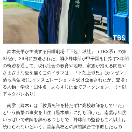
鈴木亮平が主演する日曜劇場「下剋上球児」（TBS系）の第
3話が、29日に放送された。弱小野球部が甲子園を目指す3年間
の軌跡を通して、現代社会の教育や地域、家族が抱える問題や
さまざまな愛を描くこのドラマは、『下剋上球児』(カンゼン／
菊地高弘 著)にインスピレーションを受け企画されたが、登場す
る人物・学校・団体名・あらすじは全てフィクション。（＊以
下ネタバレあり）
南雲（鈴木）は「教員免許を持たずに高校教師をしていた」
という衝撃の事実を山住（黒木華）に打ち明けた。南雲は年度
いっぱいで教師を辞めるつもりで、野球部の監督もこれ以上は
続けられないという。星葉高校との練習試合で惨敗したもの