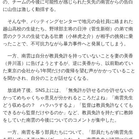
の、チームの今後に可能性が感じられた矢先の南雲からの告白
に山住は激しく動揺する。
そんな中、バッティングセンターで地元の会社員に絡まれた
越山高校の生徒たち。野球部主将の日沖（菅生新樹）の弟で南
雲のクラスの生徒である壮磨（小林虎之介）が相手の挑発に乗
ったことで、不可抗力ながら暴力事件へと発展してしまう。
一方、南雲は自分が教員免許を持っていないことを妻の美香
（井川遥）に告げようとするが、逆に美香から、以前勤めてい
た東京の会社から1年間だけの復帰を望む声がかかっていること
を聞かされ、自分のことが話せなくなる。
放送終了後、SNS上には、「無免許が許せるのか許せないの
かってめちゃくちゃ意見が分かれるところだよね」「南雲先生
どう収めるの？ ハラハラするよ」「監督は教員免許なくても
できるから監督だけやるのか」など、教員免許を持たずに教師
をしていた南雲の今後についてのコメントが集中した。
一方、南雲を慕う部員たちについて、「部員たちが南雲先生