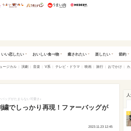
総研 ディズニー特集
mimot.
うまいめし
うまいパン
うまい肉
Medery.
ot.(ミモット)
いい恋したい
おいしい食べ物
癒されたい
楽したい
節約
ミュージカル
演劇
音楽
V系
テレビ・ドラマ
映画
旅行
おでかけ
カ
人
ーバッグがたまらない可愛さ♪
刺繍でしっかり再現！ファーバッグが
1
2023.11.23 12:45