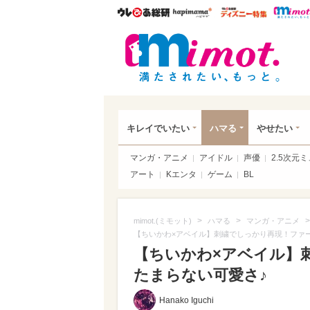
ウレぴあ総研
ハピママ*
ウレぴあ
mim
キレイでいたい
ハマる
やせたい
マンガ・アニメ
アイドル
声優
2.5次元
アート
Kエンタ
ゲーム
BL
>
>
>
mimot.(ミモット)
ハマる
マンガ・アニメ
【ちいかわ×アベイル】刺繍でしっかり再現！ファ
【ちいかわ×アベイル】
たまらない可愛さ♪
Hanako Iguchi