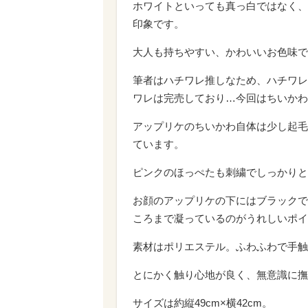
ホワイトといっても真っ白ではなく、
印象です。
大人も持ちやすい、かわいいお色味で
筆者はハチワレ推しなため、ハチワレ
ワレは完売しており…今回はちいかわ
アップリケのちいかわ自体は少し起毛
ています。
ピンクのほっぺたも刺繍でしっかりと
お顔のアップリケの下にはブラックで「
ころまで凝っているのがうれしいポイ
素材はポリエステル。ふわふわで手触
とにかく触り心地が良く、無意識に撫
サイズは約縦49cm×横42cm。