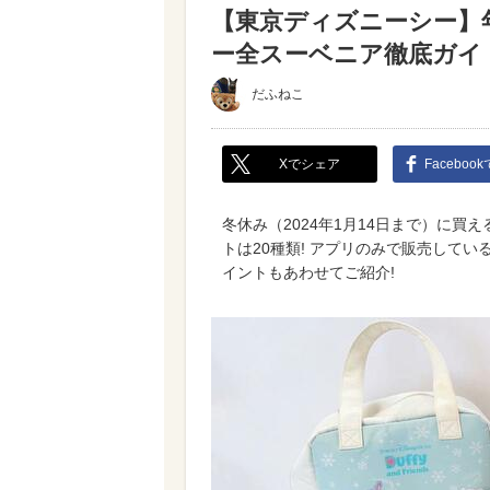
【東京ディズニーシー】年
ー全スーベニア徹底ガイ
だふねこ
Xでシェア
Faceboo
冬休み（2024年1月14日まで）に
トは20種類! アプリのみで販売してい
イントもあわせてご紹介!