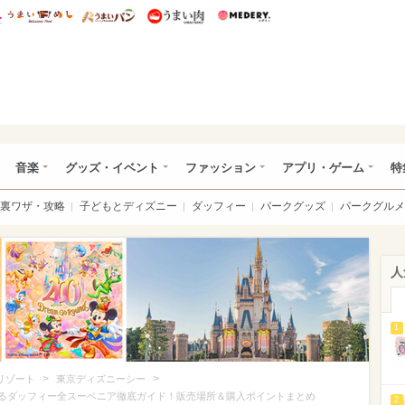
総研 ディズニー特集
mimot.
うまいめし
うまいパン
うまい肉
Medery.
ズニー特集 -ウレぴあ総研
音楽
グッズ・イベント
ファッション
アプリ・ゲーム
特
裏ワザ・攻略
子どもとディズニー
ダッフィー
パークグッズ
パークグルメ
人
1
>
>
リゾート
東京ディズニーシー
えるダッフィー全スーベニア徹底ガイド！販売場所＆購入ポイントまとめ
2