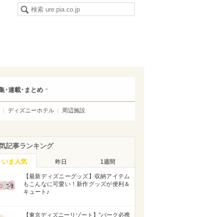
集･連載･まとめ
ディズニーホテル
周辺施設
気記事ランキング
いま人気
昨日
1週間
【最新ディズニーグッズ】収納アイテム
もこんなに可愛い！新作グッズが便利＆
キュート♪
【東京ディズニーリゾート】“パーク必携