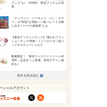
グッズ”も♪「40周年」限定アイテムが充
実
「ディズニー・ハーモニー・イン・カラ
ー」が“特別”な理由――新パレードが映
し出す“パークの原風景”とは
【東京ディズニーランド】“激かわファッ
ショングッズ”特集！ミニーのリボン型バ
ッグ＆カチューシャなど
数量限定！「東京ディズニーリゾート40
周年」記念きっぷ登場、終売デザイン復
刻も♪
続きを読み込む
ーシャルアカウント
X
RSS