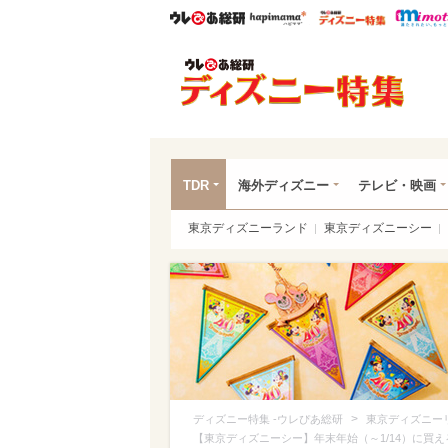
ウレぴあ総研
ハピママ*
ウレぴあ
ディ
TDR
海外ディズニー
テレビ・映画
東京ディズニーランド
東京ディズニーシー
>
ディズニー特集 -ウレぴあ総研
東京ディズニー
【東京ディズニーシー】年末年始（～1/14）に買