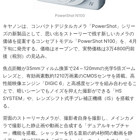
PowerShot N100
キヤノンは、コンパクトデジタルカメラ「PowerShot」シリー
ズの新製品として、思い出をストーリーで残す新しいカメラの
価値を提案するコンセプトモデル「PowerShot N100」を、4月
下旬に発売する。価格はオープンで、実勢価格は3万4800円前
後（税別）の見込み。
焦点距離が35mmフィルム換算で24～120mmの光学5倍ズーム
レンズと、有効画素数約1210万画素のCMOSセンサを搭載。高
性能映像エンジン「DIGIC 6」と高感度センサを組み合わせるこ
とで、暗いシーンでもノイズを抑えた撮影ができる「HS
SYSTEM」や、レンズシフト式手ブレ補正機構（IS）を搭載す
る。
背面のストーリーカメラが、撮影者自身を撮影し、メインカメ
ラで撮影した静止画や動画と合成する「デュアルキャプチャ
ー」機能を搭載。シャッターを切る直前の約4秒間の動画を静