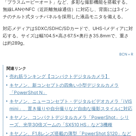
「プラスムービーオート」など、多彩な撮影機能を搭載する。
無線LANやNFC（近距離無線通信）に対応し、背面には3イン
チのチルト式タッチパネルを採用した液晶モニタを備える。
対応メディアはSDXC/SDHC/SDカードで、UHS-Iメディアに対
応する。サイズは幅104.5×高さ67.5×奥行き35.8mmで、重さ
は約289g。
BCN＋R
関連リンク
売れ筋ランキング【コンパクトデジタルカメラ】
キヤノン、新コンセプトの四角い小型デジタルカメラ
「PowerShot N」
キヤノン、ニューコンセプト・デジタルビデオカメラ「iVIS
mini」、置き撮りや自分撮りなど自由な撮影スタイルに対応
キヤノン、コンパクトデジタルカメラ「PowerShot」シリ
ーズ、光学30倍ズームの「SX510 HS」など3機種
キヤノン、F1.8レンズ搭載の薄型「PowerShot S120」など