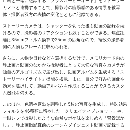
止画と一緒に記録する「プラスムービーオート」をストーリー
カメラと連携することで、撮影時の臨場感のある情景を被写
体・撮影者双方の表情の変化とともに記録できる。
ストーリーカメラは、シャッターを切った後も動画の記録を続
けるので、撮影者のリアクションも残すことができる。焦点距
離は35mmフィルム換算で25mmの広角なので、複数の撮影者
側の人物もフレームに収められる。
さらに、人物や日付などを選択するだけで、メモリカード内の
静止画と動画のなかから撮影者にとって大切な写真をカメラが
独自のアルゴリズムで選び出し、動画アルバムを生成する「ス
トーリーハイライト」機能を搭載。また、自分で好みの画像や
効果を選択して、動画アルバムを作成することができるカスタ
ム機能を備える。
このほか、色調や露出を調整した5枚の写真を生成し、特殊効果
フィルタを46種類に増やした「クリエイティブショット」や、
一眼レフで撮影したような自然なボケ味を楽しめる「背景ぼか
し」、静止画撮影直前のシーンをダイジェスト動画で記録する