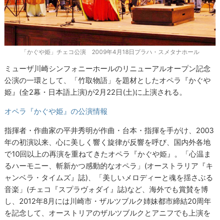
「かぐや姫」チェコ公演 2009年4月18日プラハ・スメタナホール
ミューザ川崎シンフォニーホールのリニューアルオープン記念
公演の一環として、「竹取物語」を題材としたオペラ『かぐや
姫』(全2幕・日本語上演)が2月22日(土)に上演される。
オペラ『かぐや姫』の公演情報
指揮者・作曲家の平井秀明が作曲・台本・指揮を手がけ、2003
年の初演以来、心に美しく響く旋律が反響を呼び、国内外各地
で10回以上の再演を重ねてきたオペラ『かぐや姫』。「心温ま
るハーモニー、斬新かつ感動的なオペラ」(オーストラリア『キ
ャンベラ・タイムズ』誌)、「美しいメロディーと魂を揺さぶる
音楽」(チェコ『スプラヴォダイ』誌)など、海外でも賞賛を博
し、2012年8月には川崎市・ザルツブルク姉妹都市締結20周年
を記念して、オーストリアのザルツブルクとアニフでも上演を