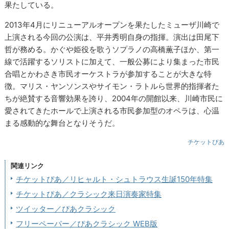
果たしている。
2013年4月にリニューアルオープンを果たしたミューザ川崎で
上演される今回の公演は、平井秀明自身の指揮。演出は田尾下
哲が務める。かぐや姫役を歌うソプラノの高橋薫子ほか、第一
線で活躍するソリストに加えて、一般公募により集まった市民
合唱とかわさき市民オーケストラが参加することが大きな特
徴。マリス・ヤンソンスやサイモン・ラトルら世界的指揮者た
ちが絶賛する音響効果を誇り、2004年の開館以来、川崎市民に
愛されてきたホールで上演される市民参加型のオペラは、心温
まる感動的な舞台となりそうだ。
チケットぴあ
関連リンク
チケットぴあ／リヒャルト・シュトラウス生誕150年特集
チケットぴあ／クラシック来日演奏家特集
ツイッター／ぴあクラシック
フリーペーパー／ぴあクラシック WEB版