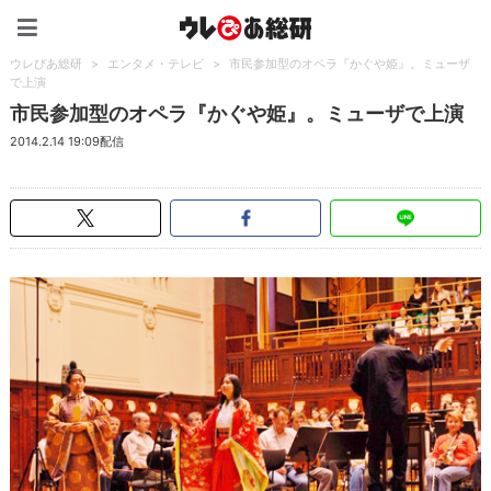
ウレぴあ総研（うれぴあ）
ウレぴあ総研
>
エンタメ・テレビ
>
市民参加型のオペラ『かぐや姫』。ミューザ
で上演
市民参加型のオペラ『かぐや姫』。ミューザで上演
2014.2.14 19:09配信