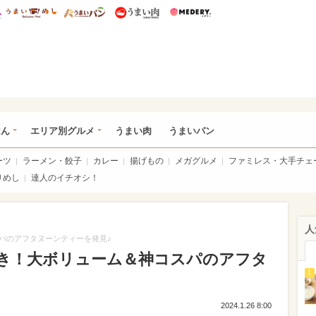
総研 ディズニー特集
mimot.
うまいめし
うまいパン
うまい肉
Medery.
いめし
はん
エリア別グルメ
うまい肉
うまいパン
ーツ
ラーメン・餃子
カレー
揚げもの
メガグルメ
ファミレス・大手チェ
りめし
達人のイチオシ！
人
パのアフタヌーンティーを発見♪
き！大ボリューム＆神コスパのアフタ
1
2024.1.26 8:00