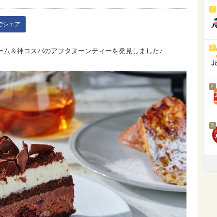
2
kでシェア
3
ーム＆神コスパのアフタヌーンティーを発見しました♪
4
5