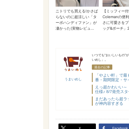
うまいめし
いつでも“おいしいもの”
いめし」。
過去の記事
「やよい軒」で最
うまいめし
番・期間限定・サ
えっ超かわいい～
仕様♪ 8/7発売
まだあったら超ラ
が神内容すぎる
X
Facebook