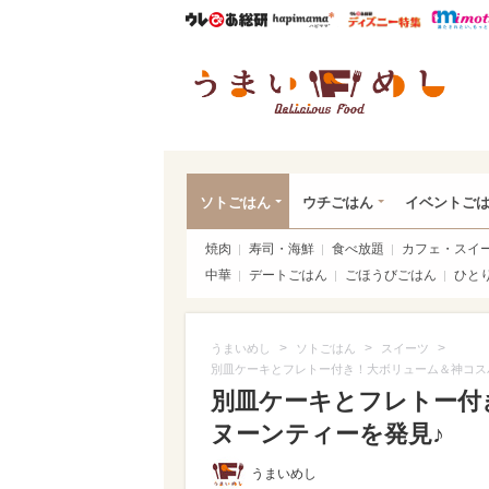
ウレぴあ総研
ハピママ*
ウレぴあ
うま
ソトごはん
ウチごはん
イベントご
焼肉
寿司・海鮮
食べ放題
カフェ・スイ
中華
デートごはん
ごほうびごはん
ひと
>
>
>
うまいめし
ソトごはん
スイーツ
別皿ケーキとフレトー付き！大ボリューム＆神コス
別皿ケーキとフレトー付
ヌーンティーを発見♪
うまいめし