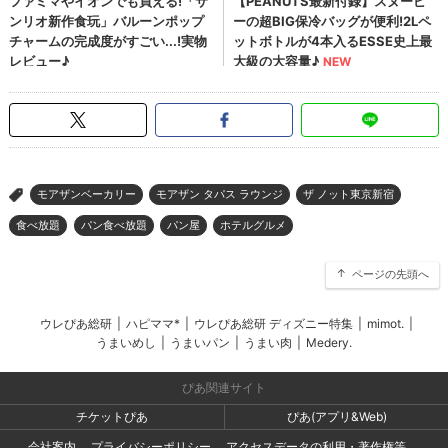
モアザンベーカリー
モアザン タパス ラウンジ
ザ ノット東京新宿
>
食べ放題
パン食べ放題
パン屋
ホテルグルメ
ページの先頭へ
ウレぴあ総研
|
ハピママ*
|
ウレぴあ総研 ディズニー特集
|
mimot.
|
うまいめし
|
うまいパン
|
うまい肉
|
Medery.
ぴあ関連サイト
チケットぴあ
ぴあ(アプリ&Web)
会社案内
プライバシーポリシー
アクセスデータの利用・著作権等