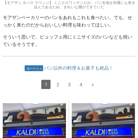
【モアザン タパス ラウンジ】 ミニクロワッサンだが、パン生地を何層にも巻き
込んであるため、きれいな層ができていた
モアザンベーカリーのパンをあれもこれも食べたい。でも、せ
っかく来たのだからおいしい料理も味わってほしい。
そういう思いで、ビュッフェ用にミニサイズのパンなども焼い
ているそうです。
パン以外の料理＆お菓子も絶品！
次ページ
1
2
3
4
»