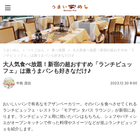
うまいめし
うまいめし
>
ソトごはん
>
食べ放題
>
大人気食べ放題！新宿の超おすすめ「ラ
ンチビュッフェ」は激うまパンも好きなだけ♪
大人気食べ放題！新宿の超おすすめ「ランチビュッ
フェ」は激うまパンも好きなだけ♪
中島 茂信
2023.12.30 9:00
おいしいパンで有名なモアザンベーカリー。そのパンを食べさせてくれる
ランチビュッフェ・レストラン「モアザン タパス ラウンジ」が新宿にあ
ります。ランチビュッフェ用に焼いたパンはもちろん、シェフやパティシ
エがオープンキッチンで作った料理やスイーツなどが並ぶランチビュッフ
ェを紹介します。