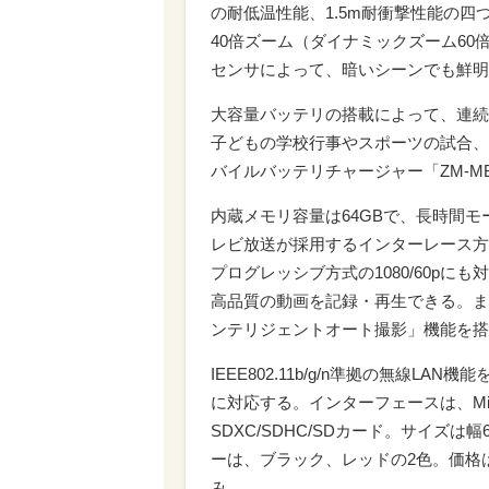
の耐低温性能、1.5m耐衝撃性能の
40倍ズーム（ダイナミックズーム60
センサによって、暗いシーンでも鮮明
大容量バッテリの搭載によって、連続
子どもの学校行事やスポーツの試合、
バイルバッテリチャージャー「ZM-M
内蔵メモリ容量は64GBで、長時間モ
レビ放送が採用するインターレース方式
プログレッシブ方式の1080/60p
高品質の動画を記録・再生できる。ま
ンテリジェントオート撮影」機能を搭
IEEE802.11b/g/n準拠の無線
に対応する。インターフェースは、Mini
SDXC/SDHC/SDカード。サイズは幅6
ーは、ブラック、レッドの2色。価格は
み。