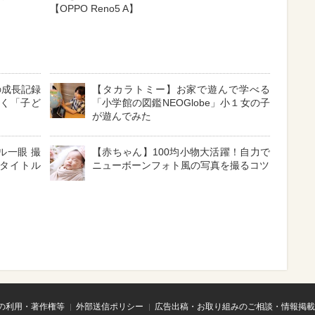
【OPPO Reno5 A】
の成長記録
【タカラトミー】お家で遊んで学べる
聞く「子ど
「小学館の図鑑NEOGlobe」小１女の子
が遊んでみた
ル一眼 撮
【赤ちゃん】100均小物大活躍！自力で
タイトル
ニューボーンフォト風の写真を撮るコツ
の利用・著作権等
外部送信ポリシー
広告出稿・お取り組みのご相談・情報掲載