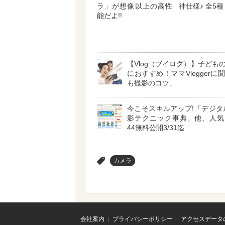
ラ」が想像以上の高性
神仕様♪ 全5種
能だよ!!
【Vlog（ブイログ）】子ども
におすすめ！ママVloggerに
も撮影のコツ」
今こそスキルアップ!「デジタ
影テクニック事典」他、人気
44無料公開3/31迄
>
カメラ
会社案内
プライバシーポリシー
アクセスデータ