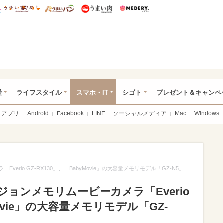
総研 ディズニー特集
mimot.
うまいめし
うまいパン
うまい肉
Medery.
ぴあ総研（うれぴあ）
愛
ライフスタイル
スマホ・IT
シゴト
プレゼント＆キャンペ
アプリ
Android
Facebook
LINE
ソーシャルメディア
Mac
Windows
erio GZ-RX130」、「BabyMovie」の大容量メモリモデル「GZ-N5」
ジョンメモリムービーカメラ「Everio
Movie」の大容量メモリモデル「GZ-