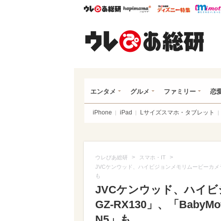
ウレぴあ総研
ハピママ*
ウレぴあ
ウレ
エンタメ
グルメ
ファミリー
恋
iPhone
iPad
Lサイズスマホ・タブレット
>
>
ウレぴあ総研
スマホ・IT
JVCケンウッド、ハイビジョンメモリムービーカメラ「Ev
も
JVCケンウッド、ハイビ
GZ-RX130」、「Baby
N5」も