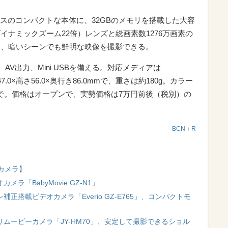
ラスのコンパクトな本体に、32GBのメモリを搭載した大容
イナミックズーム22倍）レンズと総画素数1276万画素の
て、暗いシーンでも鮮明な映像を撮影できる。
力、AV出力、Mini USBを備える。対応メディアは
7.0×高さ56.0×奥行き86.0mmで、重さは約180g。カラー
で。価格はオープンで、実勢価格は7万円前後（税別）の
BCN＋R
カメラ】
ラ「BabyMovie GZ-N1」
正搭載ビデオカメラ「Everio GZ-E765」、コンパクトモ
リムービーカメラ「JY-HM70」、安定して撮影できるショル