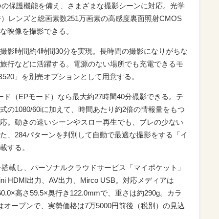
四つの保護機能を備え、さまざまな撮影シーンに対応。光学
倍）レンズと総画素数251万画素の高感度裏面照射CMOS
な映像を撮影できる。
撮影時間約4時間30分を実現。長時間の撮影になりがちな
旅行などに活躍する。電源のない場所でも充電できるモ
B520」を別売オプションとして用意する。
ード（EPモード）なら最大約27時間40分撮影できる。テ
の1080/60iに加えて、時間あたり約2倍の情報量をもつ
にも対応。動きの速いシーンやスロー再生でも、ブレの少ない
た、284パターンを判別して自動で最適な撮影をする「イ
載する。
LAN機能を搭載し、パーソナルクラウドサービス「マイポケット」
 HDMI出力、AV出力、Mirco USB。対応メディアは
0.0×高さ59.5×奥行き122.0mmで、重さは約290g。カラ
オープンで、実勢価格は7万5000円前後（税別）の見込