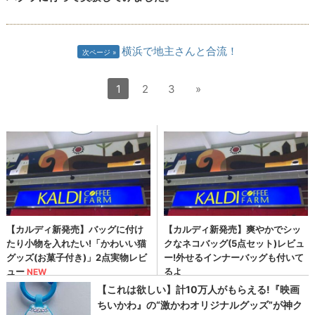
横浜で地主さんと合流！
次ページ
1
2
3
»