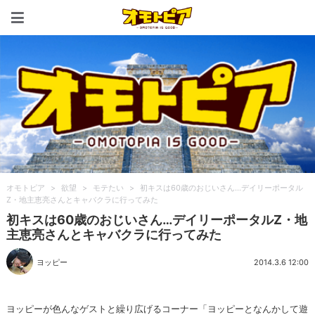
オモトピア
オモトピア
>
欲望
>
モテたい
>
初キスは60歳のおじいさん…デイリーポータル
Z・地主恵亮さんとキャバクラに行ってみた
初キスは60歳のおじいさん…デイリーポータルZ・地
主恵亮さんとキャバクラに行ってみた
ヨッピー
2014.3.6 12:00
ヨッピーが色んなゲストと繰り広げるコーナー「ヨッピーとなんかして遊