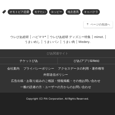
オモトピア恋愛
モテたい
ヨッピー
地主恵亮
キャバクラ
>
ページの先頭へ
ウレぴあ総研
|
ハピママ*
|
ウレぴあ総研 ディズニー特集
|
mimot.
|
うまいめし
|
うまいパン
|
うまい肉
|
Medery.
ぴあ関連サイト
チケットぴあ
ぴあ(アプリ&Web)
会社案内
プライバシーポリシー
アクセスデータの利用・著作権等
外部送信ポリシー
広告出稿・お取り組みのご相談・情報掲載・その他お問い合わせ
一般の読者の方・ユーザーの方からのお問い合わせ
Copyright (C) PIA Corporation. All Rights Reserved.