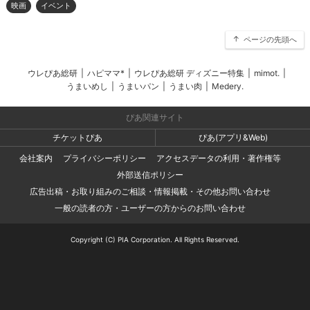
映画
イベント
ページの先頭へ
ウレぴあ総研
|
ハピママ*
|
ウレぴあ総研 ディズニー特集
|
mimot.
|
うまいめし
|
うまいパン
|
うまい肉
|
Medery.
ぴあ関連サイト
チケットぴあ
ぴあ(アプリ&Web)
会社案内
プライバシーポリシー
アクセスデータの利用・著作権等
外部送信ポリシー
広告出稿・お取り組みのご相談・情報掲載・その他お問い合わせ
一般の読者の方・ユーザーの方からのお問い合わせ
Copyright (C) PIA Corporation. All Rights Reserved.