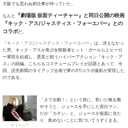
大阪でも思わぬ初仕事が待っていた。
『劇場版 仮面ティーチャー』と同日公開の映画
なんと
『キック・アス/ジャスティス・フォーエバー』との
コラボ
だ。
『キック・アス/ジャスティス・フォーエバー』
は、冴えなかっ
た男、キック・アスが美少女暗殺者ヒット・ガールらとヒーロ
ー軍団を結成し、悪党と戦うハイパーアクション『キック・ア
ス』の続編。こちらもコスチュームプレイが話題とあって、今
回、読売新聞のタイアップ企画で夢の(!?)コラボ撮影が実現した
のである。
「さて出動！」という前に、乾いた喉を癒
やそうと、ジュースを手にした宣伝マン。
だが「カチン」と、ジュースが仮面に当た
り、飲めないことに気づいてうずくまる。
うぅ～っ！