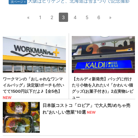
大阪はビリケンと、北海道は雪まつりで記念撮影
次ページ
«
1
2
3
4
5
6
»