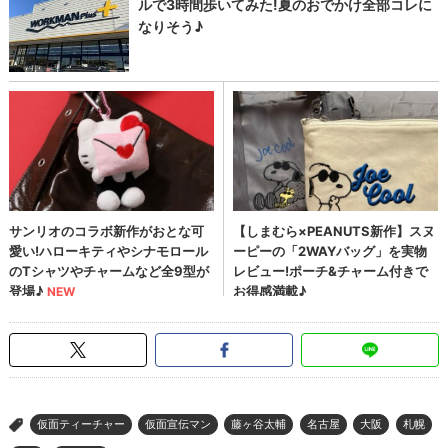
仮面ティーチャー
仮面宣伝マン
藤ヶ谷太輔
名古屋
大阪
札幌
>