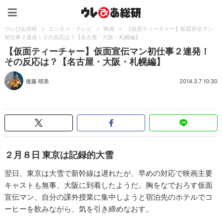
ウレぴあ総研（うれぴあ）
ウレぴあ総研
>
エンタメ・テレビ
>
映画
>
【仮面ティーチャー】仮面宣伝マン
初仕事２連発！その反応は？【名古屋・大阪・札幌編】
【仮面ティーチャー】仮面宣伝マン初仕事２連発！
その反応は？【名古屋・大阪・札幌編】
後藤 晴美
2014.3.7 10:30
２月８日 東京は記録的大雪
翌日、東京は大雪で新幹線は遅れたが、早めの対応で映画主要
キャストも無事、大阪に到着したようだ。胸をなでおろす仮面
宣伝マン、自分の課外授業に集中しようと宿泊先のホテルでコ
ーヒーを飲みながら、気を引き締めなおす。