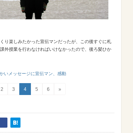
くり楽しみたかった宣伝マンだったが、この後すぐに札
課外授業を行わなければいけなかったので、後ろ髪ひか
かいメッセージに宣伝マン、感動
2
3
4
5
6
»