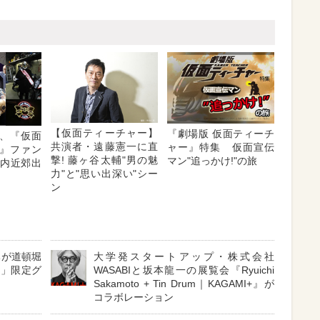
【仮面ティーチャー】
『劇場版 仮面ティーチ
、『仮面
共演者・遠藤憲一に直
ャー』特集 仮面宣伝
』ファン
撃! 藤ヶ谷太輔"男の魅
マン"追っかけ!"の旅
都内近郊出
力"と"思い出深い"シー
ン
ちが道頓堀
大学発スタートアップ・株式会社
橋」限定グ
WASABIと坂本龍一の展覧会『Ryuichi
Sakamoto + Tin Drum｜KAGAMI+』が
コラボレーション