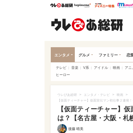
ウレぴあ総研
ハピママ*
ウレぴあ
ウレ
エンタメ
グルメ
ファミリー
恋
テレビ
音楽
V系
アイドル
映画
アニ
ヒーロー
>
>
>
ウレぴあ総研
エンタメ・テレビ
映画
【仮面ティーチャー】仮面宣伝マン初仕事２連発！
【仮面ティーチャー】仮
は？【名古屋・大阪・札
後藤 晴美