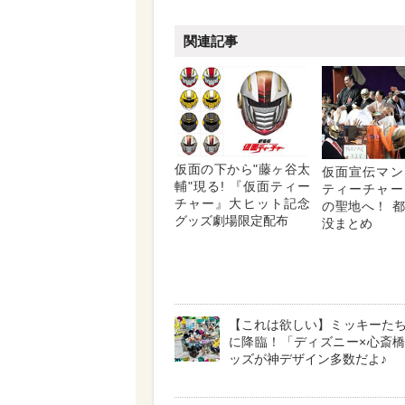
関連記事
仮面の下から"藤ヶ谷太
仮面宣伝マン
輔"現る! 『仮面ティー
ティーチャー
チャー』大ヒット記念
の聖地へ！ 
グッズ劇場限定配布
没まとめ
【これは欲しい】ミッキーた
に降臨！「ディズニー×心斎
ッズが神デザイン多数だよ♪