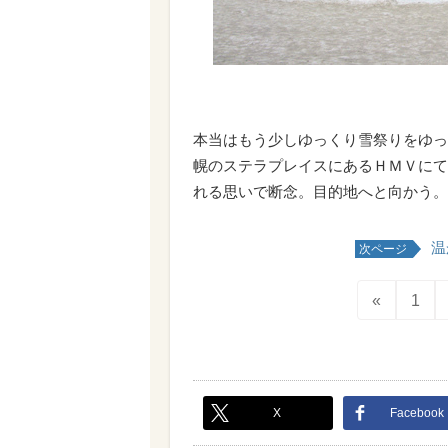
本当はもう少しゆっくり雪祭りをゆっ
幌のステラプレイスにあるＨＭＶにて
れる思いで断念。目的地へと向かう。
温
次ページ
«
1
X
Facebook