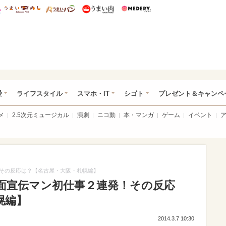
総研 ディズニー特集
mimot.
うまいめし
うまいパン
うまい肉
Medery.
ぴあ総研（うれぴあ）
愛
ライフスタイル
スマホ・IT
シゴト
プレゼント＆キャンペ
メ
2.5次元ミュージカル
演劇
ニコ動
本・マンガ
ゲーム
イベント
その反応は？【名古屋・大阪・札幌編】
面宣伝マン初仕事２連発！その反応
幌編】
2014.3.7 10:30