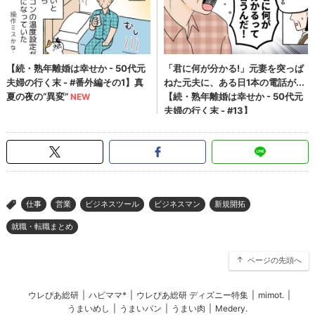
仕事
営業
ビジネスツール
ビジネスマン
新規開拓
>
就職・転職まとめ
ページの先頭へ
ウレぴあ総研
|
ハピママ*
|
ウレぴあ総研 ディズニー特集
|
mimot.
|
うまいめし
|
うまいパン
|
うまい肉
|
Medery.