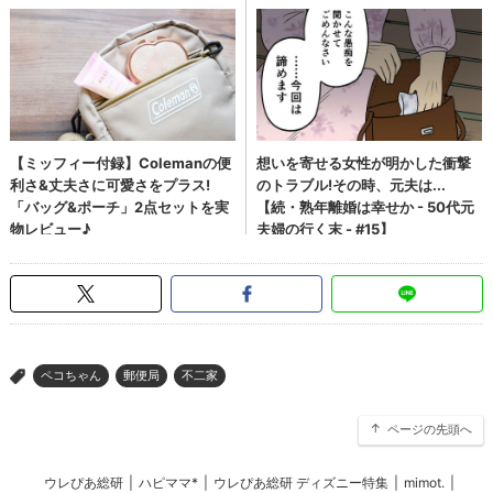
ペコちゃん
郵便局
不二家
>
ページの先頭へ
ウレぴあ総研
|
ハピママ*
|
ウレぴあ総研 ディズニー特集
|
mimot.
|