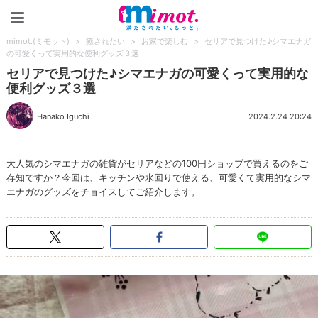
mimot.(ミモット)
mimot.(ミモット)
>
癒されたい
>
お家で楽しむ
>
セリアで見つけた♪シマエナガ
の可愛くって実用的な便利グッズ３選
セリアで見つけた♪シマエナガの可愛くって実用的な
便利グッズ３選
Hanako Iguchi
2024.2.24 20:24
大人気のシマエナガの雑貨がセリアなどの100円ショップで買えるのをご
存知ですか？今回は、キッチンや水回りで使える、可愛くて実用的なシマ
エナガのグッズをチョイスしてご紹介します。