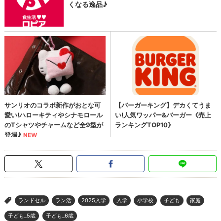
ランドセル
ラン活
2025入学
入学
小学校
子ども
家庭
>
子ども_5歳
子ども_6歳