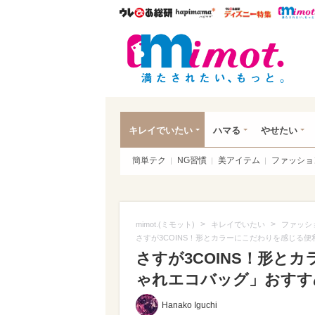
ウレぴあ総研
ハピママ*
ウレぴあ
mim
キレイでいたい
ハマる
やせたい
簡単テク
NG習慣
美アイテム
ファッショ
>
>
mimot.(ミモット)
キレイでいたい
ファッシ
さすが3COINS！形とカラーにこだわりを感じる
さすが3COINS！形と
ゃれエコバッグ」おすす
Hanako Iguchi