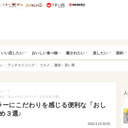
総研 ディズニー特集
mimot.
うまいめし
うまいパン
うまい肉
Medery.
ot.(ミモット)
いい恋したい
おいしい食べ物
癒されたい
楽したい
節約
ン
アンチエイジング
コスメ
趣味・習い事
>
ョン
人
便利な「おしゃれエコバッグ」おすすめ３選♪
カラーにこだわりを感じる便利な「おし
1
め３選♪
2024.4.13 20:02