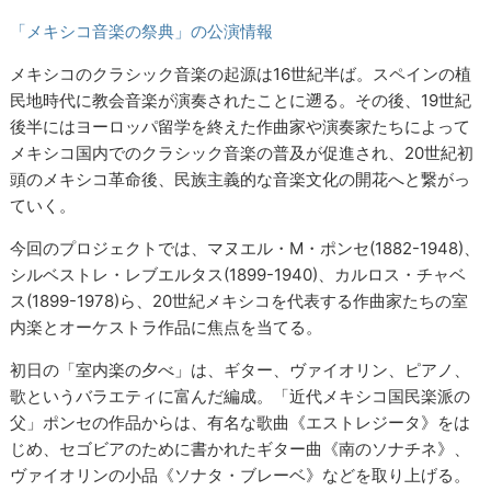
「メキシコ音楽の祭典」の公演情報
メキシコのクラシック音楽の起源は16世紀半ば。スペインの植
民地時代に教会音楽が演奏されたことに遡る。その後、19世紀
後半にはヨーロッパ留学を終えた作曲家や演奏家たちによって
メキシコ国内でのクラシック音楽の普及が促進され、20世紀初
頭のメキシコ革命後、民族主義的な音楽文化の開花へと繋がっ
ていく。
今回のプロジェクトでは、マヌエル・M・ポンセ(1882-1948)、
シルベストレ・レブエルタス(1899-1940)、カルロス・チャベ
ス(1899-1978)ら、20世紀メキシコを代表する作曲家たちの室
内楽とオーケストラ作品に焦点を当てる。
初日の「室内楽の夕べ」は、ギター、ヴァイオリン、ピアノ、
歌というバラエティに富んだ編成。「近代メキシコ国民楽派の
父」ポンセの作品からは、有名な歌曲《エストレジータ》をは
じめ、セゴビアのために書かれたギター曲《南のソナチネ》、
ヴァイオリンの小品《ソナタ・ブレーベ》などを取り上げる。