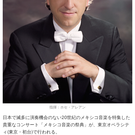
指揮：ホセ・アレアン
日本で滅多に演奏機会のない20世紀のメキシコ音楽を特集した
貴重なコンサート「メキシコ音楽の祭典」が、東京オペラシテ
ィ(東京・初台)で行われる。