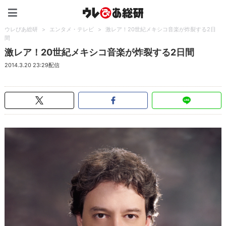
ウレぴあ総研（うれぴあ）
ウレぴあ総研
>
エンタメ・テレビ
>
激レア！20世紀メキシコ音楽が炸裂する2日
間
激レア！20世紀メキシコ音楽が炸裂する2日間
2014.3.20 23:29配信