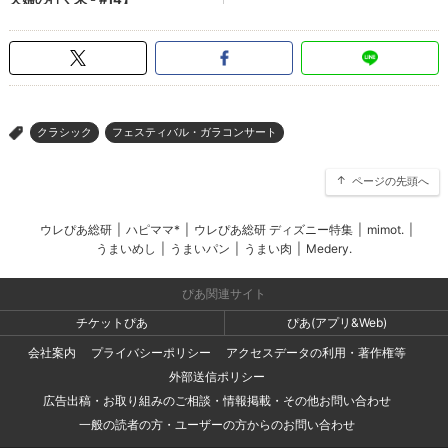
クラシック
フェスティバル・ガラコンサート
>
ページの先頭へ
ウレぴあ総研
|
ハピママ*
|
ウレぴあ総研 ディズニー特集
|
mimot.
|
うまいめし
|
うまいパン
|
うまい肉
|
Medery.
ぴあ関連サイト
チケットぴあ
ぴあ(アプリ&Web)
会社案内
プライバシーポリシー
アクセスデータの利用・著作権等
外部送信ポリシー
広告出稿・お取り組みのご相談・情報掲載・その他お問い合わせ
一般の読者の方・ユーザーの方からのお問い合わせ