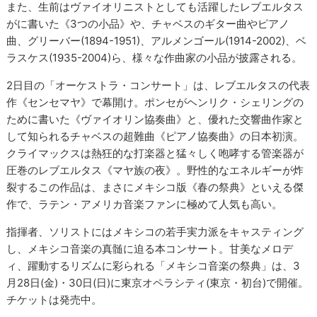
また、生前はヴァイオリニストとしても活躍したレブエルタス
がに書いた《3つの小品》や、チャベスのギター曲やピアノ
曲、グリーバー(1894-1951)、アルメンゴール(1914-2002)、ベ
ラスケス(1935-2004)ら、様々な作曲家の小品が披露される。
2日目の「オーケストラ・コンサート」は、レブエルタスの代表
作《センセマヤ》で幕開け。ポンセがヘンリク・シェリングの
ために書いた《ヴァイオリン協奏曲》と、優れた交響曲作家と
して知られるチャベスの超難曲《ピアノ協奏曲》の日本初演。
クライマックスは熱狂的な打楽器と猛々しく咆哮する管楽器が
圧巻のレブエルタス《マヤ族の夜》。野性的なエネルギーが炸
裂するこの作品は、まさにメキシコ版《春の祭典》といえる傑
作で、ラテン・アメリカ音楽ファンに極めて人気も高い。
指揮者、ソリストにはメキシコの若手実力派をキャスティング
し、メキシコ音楽の真髄に迫る本コンサート。甘美なメロデ
ィ、躍動するリズムに彩られる「メキシコ音楽の祭典」は、3
月28日(金)・30日(日)に東京オペラシティ(東京・初台)で開催。
チケットは発売中。