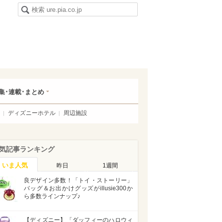
集･連載･まとめ
ディズニーホテル
周辺施設
気記事ランキング
いま人気
昨日
1週間
良デザイン多数！「トイ・ストーリー」
バッグ＆お出かけグッズがillusie300か
ら多数ラインナップ♪
【ディズニー】「ダッフィーのハロウィ