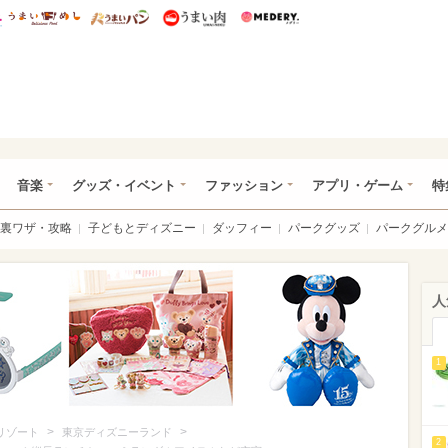
総研 ディズニー特集
mimot.
うまいめし
うまいパン
うまい肉
Medery.
ズニー特集 -ウレぴあ総研
音楽
グッズ・イベント
ファッション
アプリ・ゲーム
特
裏ワザ・攻略
子どもとディズニー
ダッフィー
パークグッズ
パークグルメ
人
1
>
>
リゾート
東京ディズニーランド
2