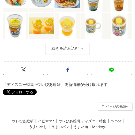
続きを読み込む
「ディズニー特集 -ウレぴあ総研」更新情報が受け取れます
ページの先頭へ
ウレぴあ総研
|
ハピママ*
|
ウレぴあ総研 ディズニー特集
|
mimot.
|
うまいめし
|
うまいパン
|
うまい肉
|
Medery.