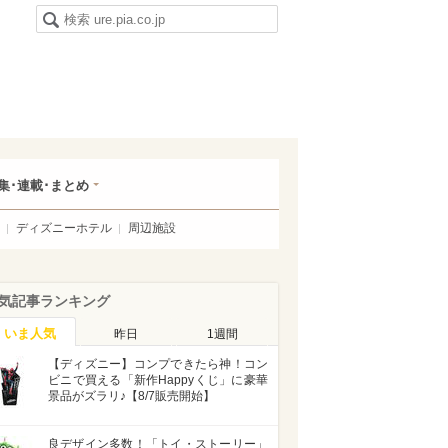
集･連載･まとめ
ディズニーホテル
周辺施設
気記事ランキング
いま人気
昨日
1週間
【ディズニー】コンプできたら神！コン
ビニで買える「新作Happyくじ」に豪華
景品がズラリ♪【8/7販売開始】
良デザイン多数！「トイ・ストーリー」