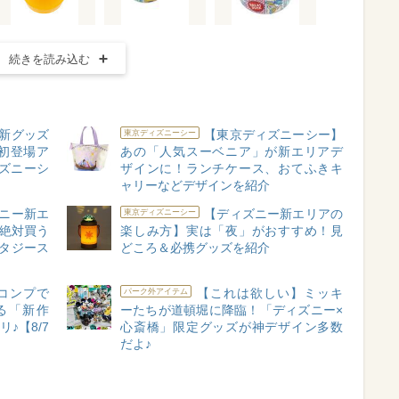
続きを読み込む
新グッズ
【東京ディズニーシー】
東京ディズニーシー
初登場ア
あの「人気スーベニア」が新エリアデ
ズニーシ
ザインに！ランチケース、おてふきキ
ャリーなどデザインを紹介
ニー新エ
【ディズニー新エリアの
東京ディズニーシー
”絶対買う
楽しみ方】実は「夜」がおすすめ！見
ンタジース
どころ＆必携グッズを紹介
コンプで
【これは欲しい】ミッキ
パーク外アイテム
る「新作
ーたちが道頓堀に降臨！「ディズニー×
♪【8/7
心斎橋」限定グッズが神デザイン多数
だよ♪