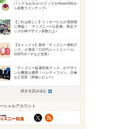
バッグ＆お出かけグッズがillusie300か
ら多数ラインナップ♪
【これは欲しい】ミッキーたちが道頓堀
に降臨！「ディズニー×心斎橋」限定グ
ッズが神デザイン多数だよ♪
【キャンドゥ】新作「ディズニー便利グ
ッズ」が激安！110円ぷっくりシール、
330円ポーチなど充実♪
「ディズニー猛暑対策グッズ」がデザイ
ンも機能も優秀！ハンディファン、日傘
など充実（実物レビュー）
続きを読み込む
ーシャルアカウント
X
RSS
>