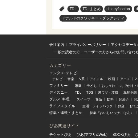
>
TDL
TDLまとめ
disneyfashion
d
ドナルドのクワッキー・ダックシティ
会社案内
プライバシーポリシー
アクセスデータ
一般の読者の方・ユーザーの方からのお問い合わ
カテゴリー
エンタメ･テレビ
テレビ
音楽
V系
アイドル
映画
アニメ
2
ファミリー
家庭
子ども
おしゃれ
おでかけ・
ディズニー
TDL
TDS
裏ワザ・攻略
混雑予想
グルメ･料理
スイーツ
食品
飲料
お菓子
お
ライフスタイル
生活・ライフハック
お金
おで
特集
・
連載
・
まとめ
特集『おいしいウチごはん』
ぴあ関連サイト
チケットぴあ
ぴあ(アプリ&Web)
BOOKぴあ