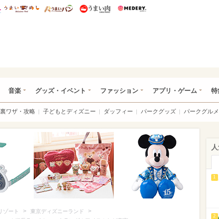
総研 ディズニー特集
mimot.
うまいめし
うまいパン
うまい肉
Medery.
ズニー特集 -ウレぴあ総研
音楽
グッズ・イベント
ファッション
アプリ・ゲーム
特
裏ワザ・攻略
子どもとディズニー
ダッフィー
パークグッズ
パークグルメ
人
1
>
>
リゾート
東京ディズニーランド
2