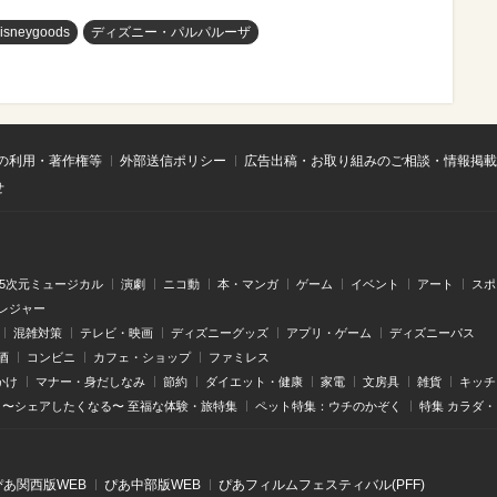
isneygoods
ディズニー・パルパルーザ
の利用・著作権等
外部送信ポリシー
広告出稿・お取り組みのご相談・情報掲載
せ
.5次元ミュージカル
演劇
ニコ動
本・マンガ
ゲーム
イベント
アート
スポ
レジャー
混雑対策
テレビ・映画
ディズニーグッズ
アプリ・ゲーム
ディズニーパス
酒
コンビニ
カフェ・ショップ
ファミレス
かけ
マナー・身だしなみ
節約
ダイエット・健康
家電
文房具
雑貨
キッチ
〜シェアしたくなる〜 至福な体験・旅特集
ペット特集：ウチのかぞく
特集 カラダ
ぴあ関⻄版WEB
ぴあ中部版WEB
ぴあフィルムフェスティバル(PFF)