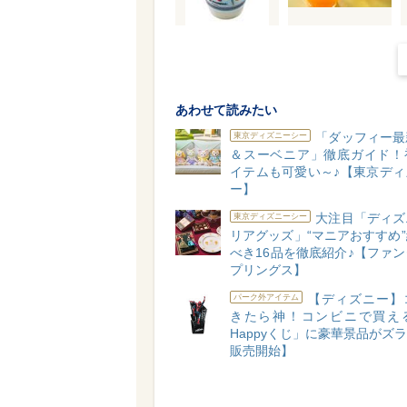
あわせて読みたい
「ダッフィー最
東京ディズニーシー
＆スーベニア」徹底ガイド！
イテムも可愛い～♪【東京ディ
ー】
大注目「ディズ
東京ディズニーシー
リアグッズ」“マニアおすすめ
べき16品を徹底紹介♪【ファ
プリングス】
【ディズニー】
パーク外アイテム
きたら神！コンビニで買え
Happyくじ」に豪華景品がズラリ
販売開始】