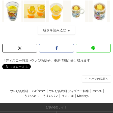
続きを読み込む
「ディズニー特集 -ウレぴあ総研」更新情報が受け取れます
ページの先頭へ
ウレぴあ総研
|
ハピママ*
|
ウレぴあ総研 ディズニー特集
|
mimot.
|
うまいめし
|
うまいパン
|
うまい肉
|
Medery.
ぴあ関連サイト