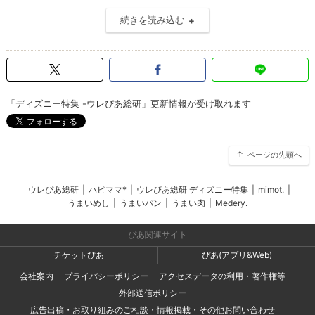
続きを読み込む
「ディズニー特集 -ウレぴあ総研」更新情報が受け取れます
ページの先頭へ
ウレぴあ総研
|
ハピママ*
|
ウレぴあ総研 ディズニー特集
|
mimot.
|
うまいめし
|
うまいパン
|
うまい肉
|
Medery.
ぴあ関連サイト
チケットぴあ
ぴあ(アプリ&Web)
会社案内
プライバシーポリシー
アクセスデータの利用・著作権等
外部送信ポリシー
広告出稿・お取り組みのご相談・情報掲載・その他お問い合わせ