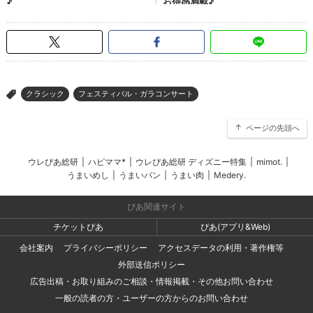
クラシック
フェスティバル・ガラコンサート
>
ページの先頭へ
ウレぴあ総研
|
ハピママ*
|
ウレぴあ総研 ディズニー特集
|
mimot.
|
うまいめし
|
うまいパン
|
うまい肉
|
Medery.
ぴあ関連サイト
チケットぴあ
ぴあ(アプリ&Web)
会社案内
プライバシーポリシー
アクセスデータの利用・著作権等
外部送信ポリシー
広告出稿・お取り組みのご相談・情報掲載・その他お問い合わせ
一般の読者の方・ユーザーの方からのお問い合わせ