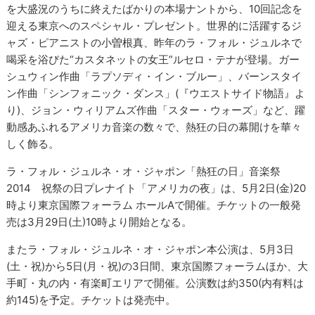
を大盛況のうちに終えたばかりの本場ナントから、10回記念を
迎える東京へのスペシャル・プレゼント。世界的に活躍するジ
ャズ・ピアニストの小曽根真、昨年のラ・フォル・ジュルネで
喝采を浴びた“カスタネットの女王”ルセロ・テナが登場。ガー
シュウィン作曲「ラプソディ・イン・ブルー」、バーンスタイ
ン作曲「シンフォニック・ダンス」(『ウエストサイド物語』よ
り)、ジョン・ウィリアムズ作曲「スター・ウォーズ」など、躍
動感あふれるアメリカ音楽の数々で、熱狂の日の幕開けを華々
しく飾る。
ラ・フォル・ジュルネ・オ・ジャポン「熱狂の日」音楽祭
2014 祝祭の日プレナイト「アメリカの夜」は、5月2日(金)20
時より東京国際フォーラム ホールAで開催。チケットの一般発
売は3月29日(土)10時より開始となる。
またラ・フォル・ジュルネ・オ・ジャポン本公演は、5月3日
(土・祝)から5日(月・祝)の3日間、東京国際フォーラムほか、大
手町・丸の内・有楽町エリアで開催。公演数は約350(内有料は
約145)を予定。チケットは発売中。