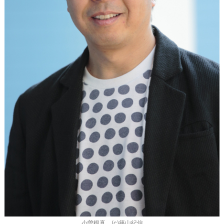
小曽根真 (c)篠山紀信