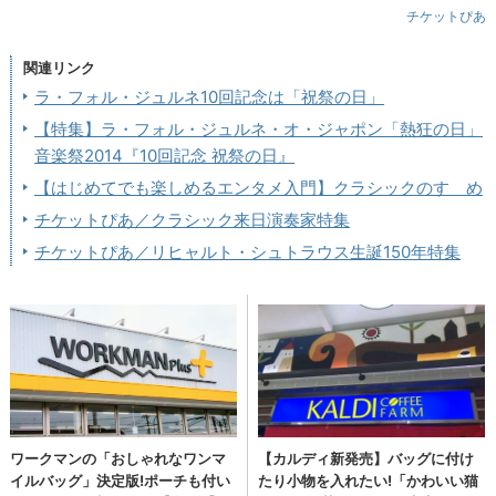
チケットぴあ
関連リンク
ラ・フォル・ジュルネ10回記念は「祝祭の日」
【特集】ラ・フォル・ジュルネ・オ・ジャポン「熱狂の日」
音楽祭2014『10回記念 祝祭の日』
【はじめてでも楽しめるエンタメ入門】クラシックのすゝめ
チケットぴあ／クラシック来日演奏家特集
チケットぴあ／リヒャルト・シュトラウス生誕150年特集