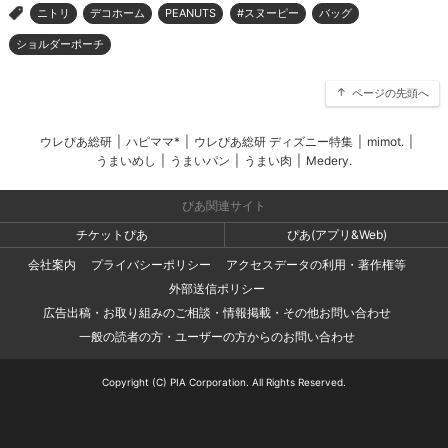
ニトリ
デコホーム
PEANUTS
#スヌーピー
バッグ
>
ショルダーポーチ
ページの先頭へ
ウレぴあ総研
|
ハピママ*
|
ウレぴあ総研 ディズニー特集
|
mimot.
|
うまいめし
|
うまいパン
|
うまい肉
|
Medery.
ぴあ関連サイト
チケットぴあ
ぴあ(アプリ&Web)
会社案内
プライバシーポリシー
アクセスデータの利用・著作権等
外部送信ポリシー
広告出稿・お取り組みのご相談・情報掲載・その他お問い合わせ
一般の読者の方・ユーザーの方からのお問い合わせ
Copyright (C) PIA Corporation. All Rights Reserved.