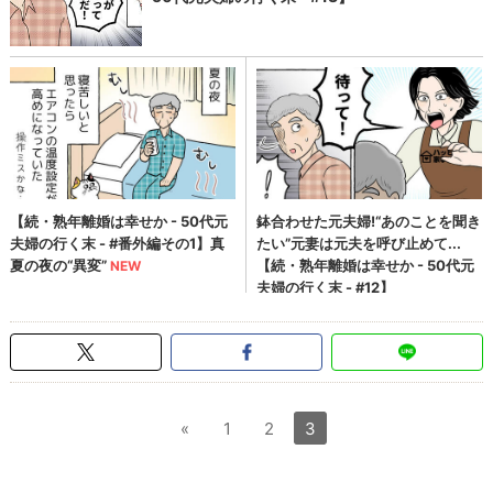
«
1
2
3