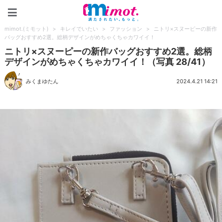
mimot.(ミモット)
mimot.(ミモット)
>
キレイでいたい
>
ファッション
>
ニトリ×スヌーピーの新作
バッグおすすめ2選。総柄デザインがめちゃくちゃカワイイ！
ニトリ×スヌーピーの新作バッグおすすめ2選。総柄
デザインがめちゃくちゃカワイイ！（写真 28/41）
みくまゆたん
2024.4.21 14:21