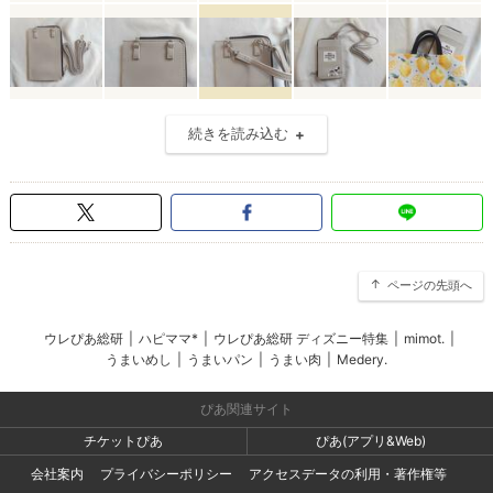
続きを読み込む
ページの先頭へ
ウレぴあ総研
|
ハピママ*
|
ウレぴあ総研 ディズニー特集
|
mimot.
|
うまいめし
|
うまいパン
|
うまい肉
|
Medery.
ぴあ関連サイト
チケットぴあ
ぴあ(アプリ&Web)
会社案内
プライバシーポリシー
アクセスデータの利用・著作権等