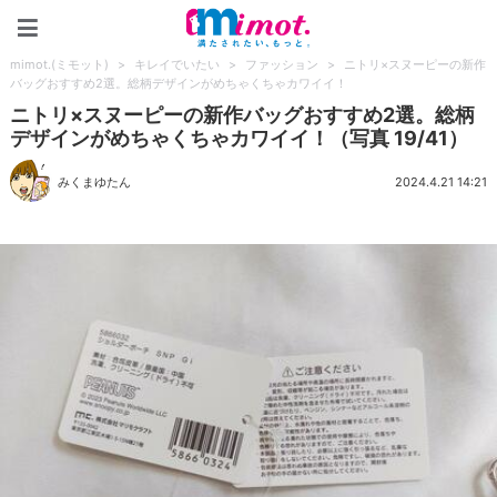
mimot.(ミモット)
mimot.(ミモット)
>
キレイでいたい
>
ファッション
>
ニトリ×スヌーピーの新作
バッグおすすめ2選。総柄デザインがめちゃくちゃカワイイ！
ニトリ×スヌーピーの新作バッグおすすめ2選。総柄
デザインがめちゃくちゃカワイイ！（写真 19/41）
みくまゆたん
2024.4.21 14:21