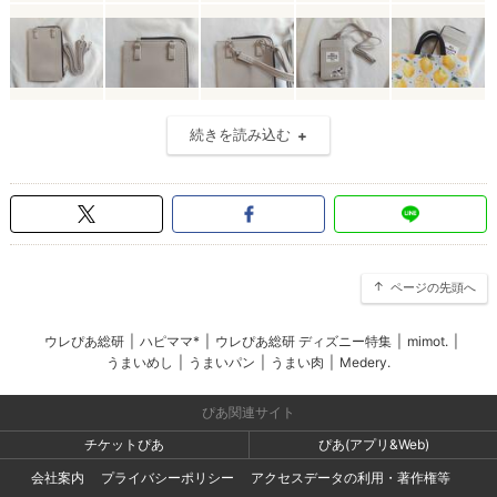
続きを読み込む
ページの先頭へ
ウレぴあ総研
|
ハピママ*
|
ウレぴあ総研 ディズニー特集
|
mimot.
|
うまいめし
|
うまいパン
|
うまい肉
|
Medery.
ぴあ関連サイト
チケットぴあ
ぴあ(アプリ&Web)
会社案内
プライバシーポリシー
アクセスデータの利用・著作権等