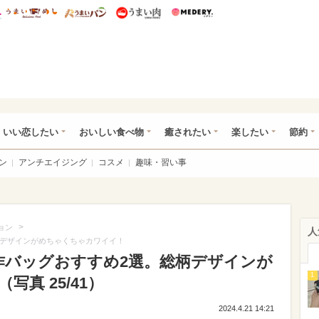
総研 ディズニー特集
mimot.
うまいめし
うまいパン
うまい肉
Medery.
ot.(ミモット)
いい恋したい
おいしい食べ物
癒されたい
楽したい
節約
ン
アンチエイジング
コスメ
趣味・習い事
>
ョン
人
柄デザインがめちゃくちゃカワイイ！
作バッグおすすめ2選。総柄デザインが
1
真 25/41）
2024.4.21 14:21