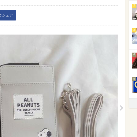
2
kでシェア
3
4
5