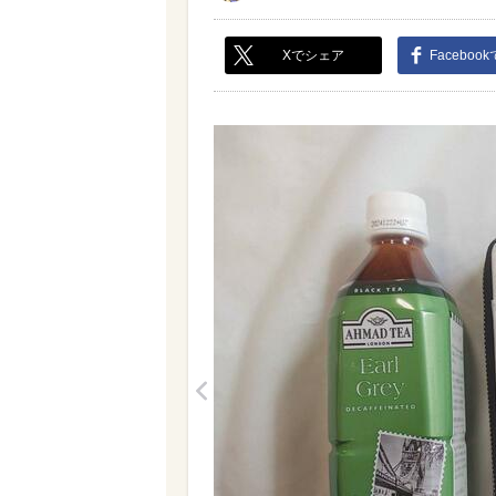
Xでシェア
Faceboo
<