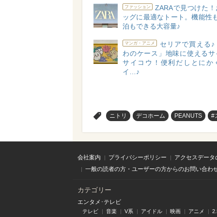
ZARAで見つけた
ファッション
ッグに最適なトート。機能性も
泊もできる大容量♪
セリアで買える♪
マンガ・アニメ
わのケース」地味に使えるサ
サイコウ！便利だしとにか
イ…♪
>
ニトリ
デコホーム
PEANUTS
#
会社案内
プライバシーポリシー
アクセスデータ
一般の読者の方・ユーザーの方からのお問い合わ
カテゴリー
エンタメ･テレビ
テレビ
音楽
V系
アイドル
映画
アニメ
2