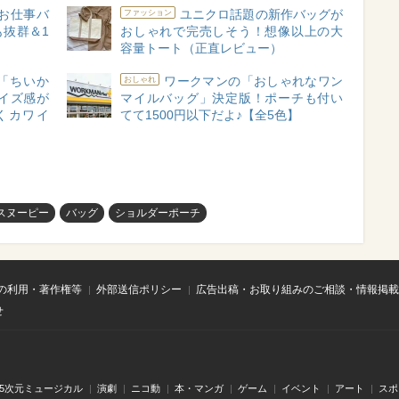
！お仕事バ
ユニクロ話題の新作バッグが
ファッション
抜群＆1
おしゃれで完売しそう！想像以上の大
容量トート（正直レビュー）
「ちいか
ワークマンの「おしゃれなワン
おしゃれ
イズ感が
マイルバッグ」決定版！ポーチも付い
くカワイ
てて1500円以下だよ♪【全5色】
スヌーピー
バッグ
ショルダーポーチ
の利用・著作権等
外部送信ポリシー
広告出稿・お取り組みのご相談・情報掲載
せ
.5次元ミュージカル
演劇
ニコ動
本・マンガ
ゲーム
イベント
アート
スポ