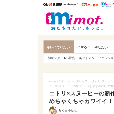
ウレぴあ総研
ハピママ*
ウレぴあ
mim
キレイでいたい
ハマる
やせたい
簡単テク
NG習慣
美アイテム
ファッショ
>
>
mimot.(ミモット)
キレイでいたい
ファッシ
ニトリ×スヌーピーの新作バッグおすすめ2選。総
ニトリ×スヌーピーの新
めちゃくちゃカワイイ！（写
みくまゆたん