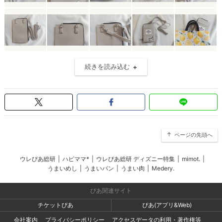
続きを読み込む
ページの先頭へ
ウレぴあ総研
|
ハピママ*
|
ウレぴあ総研 ディズニー特集
|
mimot.
|
うまいめし
|
うまいパン
|
うまい肉
|
Medery.
ぴあ関連サイト
チケットぴあ
ぴあ(アプリ&Web)
会社案内
プライバシーポリシー
アクセスデータの利用・著作権等