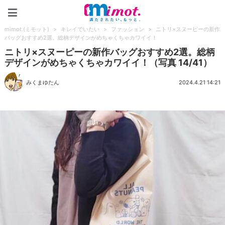
mimot.(ミモット)
mimot.(ミモット)
>
キレイでいたい
>
ファッション
>
ニトリ×スヌーピーの新作
バッグおすすめ2選。総柄デザインがめちゃくちゃカワイイ！
ニトリ×スヌーピーの新作バッグおすすめ2選。総柄
デザインがめちゃくちゃカワイイ！（写真 14/41）
みくまゆたん
2024.4.21 14:21