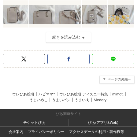
続きを読み込む
ページの先頭へ
ウレぴあ総研
|
ハピママ*
|
ウレぴあ総研 ディズニー特集
|
mimot.
|
うまいめし
|
うまいパン
|
うまい肉
|
Medery.
ぴあ関連サイト
チケットぴあ
ぴあ(アプリ&Web)
会社案内
プライバシーポリシー
アクセスデータの利用・著作権等