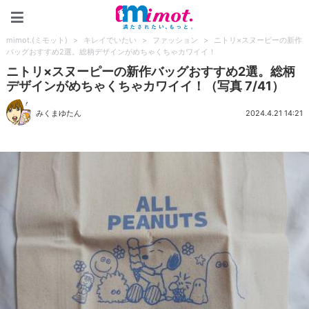
mimot.(ミモット)
mimot.(ミモット)
>
キレイでいたい
>
ファッション
>
ニトリ×スヌーピーの新作
バッグおすすめ2選。総柄デザインがめちゃくちゃカワイイ！
ニトリ×スヌーピーの新作バッグおすすめ2選。総柄
デザインがめちゃくちゃカワイイ！（写真 7/41）
みくまゆたん
2024.4.21 14:21