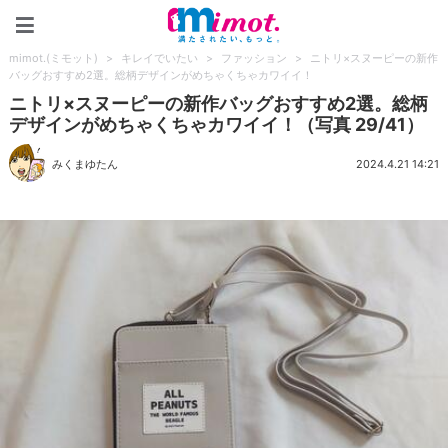
mimot.(ミモット)
mimot.(ミモット)
>
キレイでいたい
>
ファッション
>
ニトリ×スヌーピーの新作
バッグおすすめ2選。総柄デザインがめちゃくちゃカワイイ！
ニトリ×スヌーピーの新作バッグおすすめ2選。総柄
デザインがめちゃくちゃカワイイ！（写真 29/41）
みくまゆたん
2024.4.21 14:21