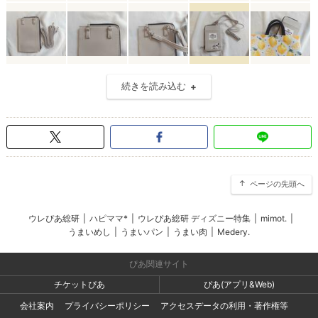
続きを読み込む
ページの先頭へ
ウレぴあ総研
|
ハピママ*
|
ウレぴあ総研 ディズニー特集
|
mimot.
|
うまいめし
|
うまいパン
|
うまい肉
|
Medery.
ぴあ関連サイト
チケットぴあ
ぴあ(アプリ&Web)
会社案内
プライバシーポリシー
アクセスデータの利用・著作権等