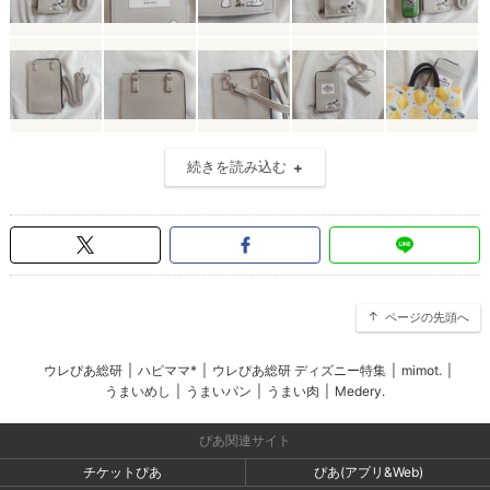
続きを読み込む
ページの先頭へ
ウレぴあ総研
|
ハピママ*
|
ウレぴあ総研 ディズニー特集
|
mimot.
|
うまいめし
|
うまいパン
|
うまい肉
|
Medery.
ぴあ関連サイト
チケットぴあ
ぴあ(アプリ&Web)