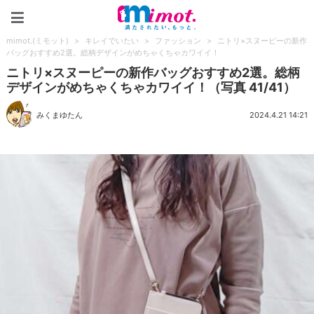
mimot.(ミモット)
mimot.(ミモット)
>
キレイでいたい
>
ファッション
>
ニトリ×スヌーピーの新作
バッグおすすめ2選。総柄デザインがめちゃくちゃカワイイ！
ニトリ×スヌーピーの新作バッグおすすめ2選。総柄
デザインがめちゃくちゃカワイイ！（写真 41/41）
みくまゆたん
2024.4.21 14:21