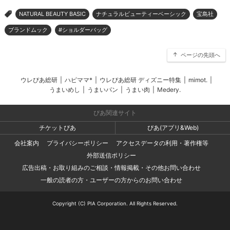
NATURAL BEAUTY BASIC
ナチュラルビューティーベーシック
宝島社
>
ブランドムック
#ショルダーバッグ
ページの先頭へ
ウレぴあ総研
|
ハピママ*
|
ウレぴあ総研 ディズニー特集
|
mimot.
|
うまいめし
|
うまいパン
|
うまい肉
|
Medery.
ぴあ関連サイト
チケットぴあ
ぴあ(アプリ&Web)
会社案内
プライバシーポリシー
アクセスデータの利用・著作権等
外部送信ポリシー
広告出稿・お取り組みのご相談・情報掲載・その他お問い合わせ
一般の読者の方・ユーザーの方からのお問い合わせ
Copyright (C) PIA Corporation. All Rights Reserved.