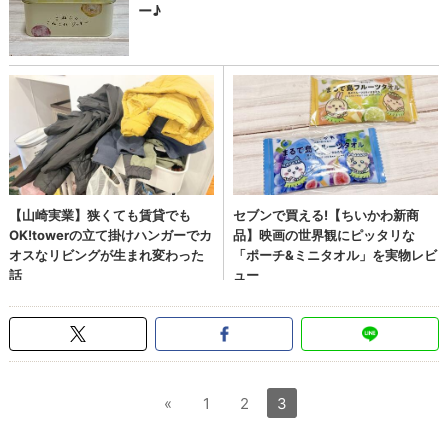
«
1
2
3