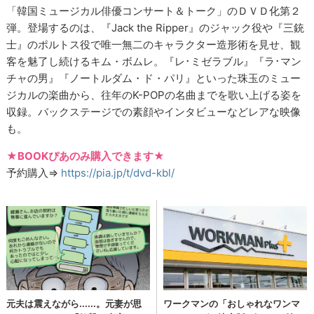
「韓国ミュージカル俳優コンサート＆トーク」のＤＶＤ化第２
弾。登場するのは、『Jack the Ripper』のジャック役や『三銃
士』のポルトス役で唯一無二のキャラクター造形術を見せ、観
客を魅了し続けるキム・ボムレ。『レ･ミゼラブル』『ラ･マン
チャの男』『ノートルダム・ド・パリ』といった珠玉のミュー
ジカルの楽曲から、往年のK-POPの名曲までを歌い上げる姿を
収録。バックステージでの素顔やインタビューなどレアな映像
も。
★BOOKぴあのみ購入できます★
予約購入⇒
https://pia.jp/t/dvd-kbl/