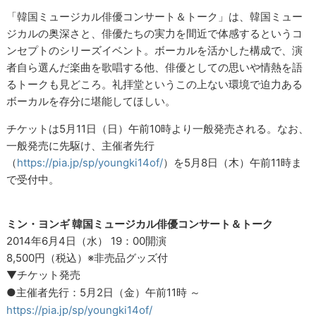
「韓国ミュージカル俳優コンサート＆トーク」は、韓国ミュー
ジカルの奥深さと、俳優たちの実力を間近で体感するというコ
ンセプトのシリーズイベント。ボーカルを活かした構成で、演
者自ら選んだ楽曲を歌唱する他、俳優としての思いや情熱を語
るトークも見どころ。礼拝堂というこの上ない環境で迫力ある
ボーカルを存分に堪能してほしい。
チケットは5月11日（日）午前10時より一般発売される。なお、
一般発売に先駆け、主催者先行
（
https://pia.jp/sp/youngki14of/
）を5月8日（木）午前11時ま
で受付中。
ミン・ヨンギ 韓国ミュージカル俳優コンサート＆トーク
2014年6月4日（水） 19：00開演
8,500円（税込）※非売品グッズ付
▼チケット発売
●主催者先行：5月2日（金）午前11時 ～
https://pia.jp/sp/youngki14of/