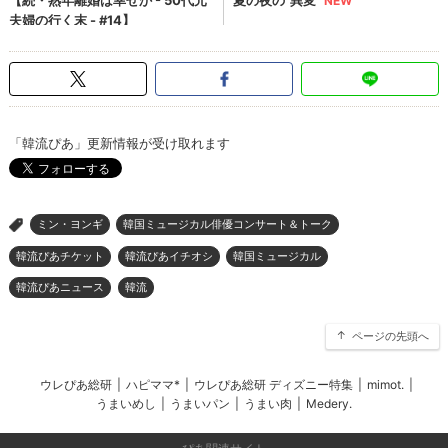
「韓流ぴあ」更新情報が受け取れます
ミン・ヨンギ
韓国ミュージカル俳優コンサート＆トーク
>
韓流ぴあチケット
韓流ぴあイチオシ
韓国ミュージカル
韓流ぴあニュース
韓流
ページの先頭へ
ウレぴあ総研
|
ハピママ*
|
ウレぴあ総研 ディズニー特集
|
mimot.
|
うまいめし
|
うまいパン
|
うまい肉
|
Medery.