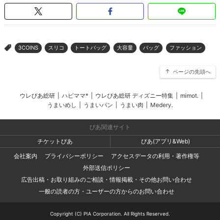
3COINS
スリコ
トートバッグ
大容量
バッグ
ファッション
>
ページの先頭へ
ウレぴあ総研
|
ハピママ*
|
ウレぴあ総研 ディズニー特集
|
mimot.
|
うまいめし
|
うまいパン
|
うまい肉
|
Medery.
ぴあ関連サイト
チケットぴあ
ぴあ(アプリ&Web)
会社案内
プライバシーポリシー
アクセスデータの利用・著作権等
外部送信ポリシー
広告出稿・お取り組みのご相談・情報掲載・その他お問い合わせ
一般の読者の方・ユーザーの方からのお問い合わせ
Copyright (C) PIA Corporation. All Rights Reserved.