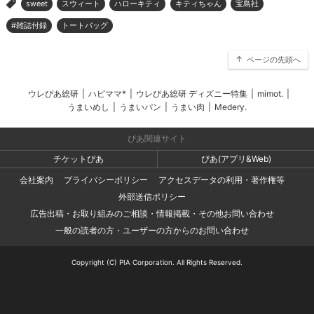
sweet
スウィート
ハローキティ
キティちゃん
宝島社
>
#雑誌付録
トートバッグ
ページの先頭へ
ウレぴあ総研
|
ハピママ*
|
ウレぴあ総研 ディズニー特集
|
mimot.
|
うまいめし
|
うまいパン
|
うまい肉
|
Medery.
ぴあ関連サイト
チケットぴあ
ぴあ(アプリ&Web)
会社案内
プライバシーポリシー
アクセスデータの利用・著作権等
外部送信ポリシー
広告出稿・お取り組みのご相談・情報掲載・その他お問い合わせ
一般の読者の方・ユーザーの方からのお問い合わせ
Copyright (C) PIA Corporation. All Rights Reserved.