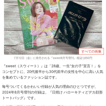
すべての画像
7月12日（金）に発売される『sweet8月号増刊』税込1,650円
『sweet（スウィート）』は「28歳、一生“女の子”宣言！」を
コンセプトに、20代後半から30代前半の女性を中心に高い人気
を集めているファッション誌です。
毎号ついてくるかわいい付録が人気の理由のひとつですが、
2024年8月号増刊の付録は、『日焼け ハローキティどデカ顔形
トートバッグ』です。