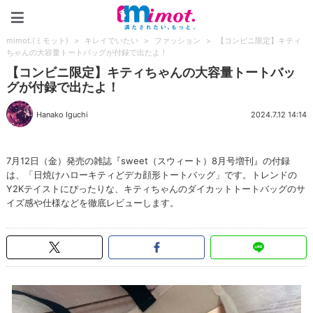
mimot.(ミモット)
mimot.(ミモット)
>
キレイでいたい
>
ファッション
>
【コンビニ限定】キティ
ちゃんの大容量トートバッグが付録で出たよ！
【コンビニ限定】キティちゃんの大容量トートバッ
グが付録で出たよ！
Hanako Iguchi
2024.7.12 14:14
7月12日（金）発売の雑誌『sweet（スウィート）8月号増刊』の付録
は、「日焼けハローキティどデカ顔形トートバッグ」です。トレンドの
Y2Kテイストにぴったりな、キティちゃんのダイカットトートバッグのサ
イズ感や仕様などを徹底レビューします。