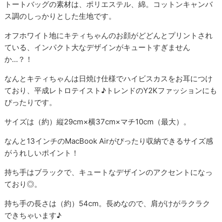
トートバッグの素材は、ポリエステル、綿。コットンキャンバ
ス調のしっかりとした生地です。
オフホワイト地にキティちゃんのお顔がどどんとプリントされ
ている、インパクト大なデザインがキュートすぎません
か…？！
なんとキティちゃんは日焼け仕様でハイビスカスをお耳につけ
ており、平成レトロテイスト♪トレンドのY2Kファッションにも
ぴったりです。
サイズは（約）縦29cm×横37cm×マチ10cm（最大）。
なんと13インチのMacBook Airがぴったり収納できるサイズ感
がうれしいポイント！
持ち手はブラックで、キュートなデザインのアクセントになっ
ており◎。
持ち手の長さは（約）54cm。長めなので、肩がけがラクラク
できちゃいます♪