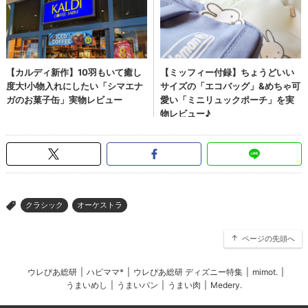
クラシック
オーケストラ
>
ページの先頭へ
ウレぴあ総研
|
ハピママ*
|
ウレぴあ総研 ディズニー特集
|
mimot.
|
うまいめし
|
うまいパン
|
うまい肉
|
Medery.