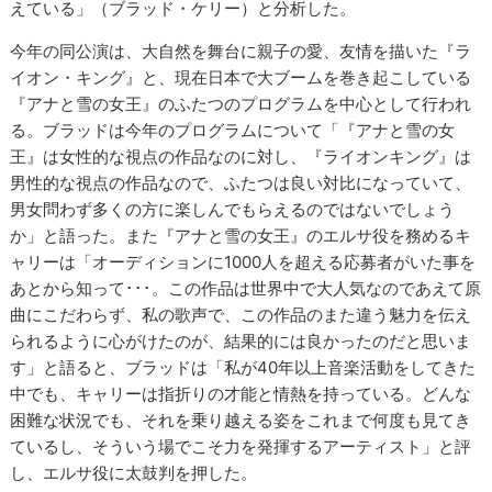
えている」（ブラッド・ケリー）と分析した。
今年の同公演は、大自然を舞台に親子の愛、友情を描いた『ラ
イオン・キング』と、現在日本で大ブームを巻き起こしている
『アナと雪の女王』のふたつのプログラムを中心として行われ
る。ブラッドは今年のプログラムについて「『アナと雪の女
王』は女性的な視点の作品なのに対し、『ライオンキング』は
男性的な視点の作品なので、ふたつは良い対比になっていて、
男女問わず多くの方に楽しんでもらえるのではないでしょう
か」と語った。また『アナと雪の女王』のエルサ役を務めるキ
ャリーは「オーディションに1000人を超える応募者がいた事を
あとから知って･･･。この作品は世界中で大人気なのであえて原
曲にこだわらず、私の歌声で、この作品のまた違う魅力を伝え
られるように心がけたのが、結果的には良かったのだと思いま
す」と語ると、ブラッドは「私が40年以上音楽活動をしてきた
中でも、キャリーは指折りの才能と情熱を持っている。どんな
困難な状況でも、それを乗り越える姿をこれまで何度も見てき
ているし、そういう場でこそ力を発揮するアーティスト」と評
し、エルサ役に太鼓判を押した。