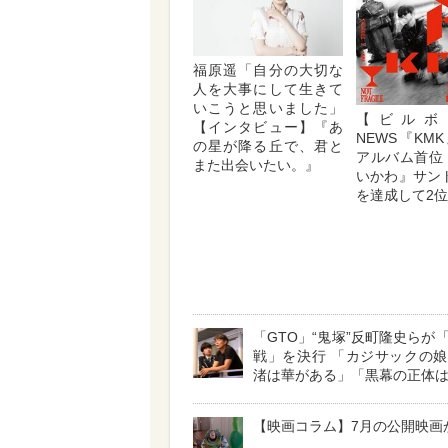
福原遥「自分の大切な
人を大事にして生きて
いこうと思いました」
【ビルボ
【インタビュー】『あ
NEWS『KM
の星が降る丘で、君と
アルバム首位
また出会いたい。』
いかわ』サン
を達成して2
「GTO」“鬼塚”反町隆史らが
戦」を決行 「カジサックの
渚は華がある」「黒幕の正体
【映画コラム】7月の公開映画