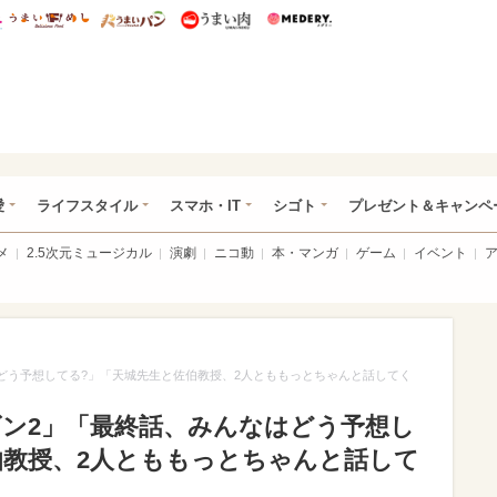
総研 ディズニー特集
mimot.
うまいめし
うまいパン
うまい肉
Medery.
ぴあ総研（うれぴあ）
愛
ライフスタイル
スマホ・IT
シゴト
プレゼント＆キャンペ
メ
2.5次元ミュージカル
演劇
ニコ動
本・マンガ
ゲーム
イベント
どう予想してる?」「天城先生と佐伯教授、2人とももっとちゃんと話してく
ズン2」「最終話、みんなはどう予想し
伯教授、2人とももっとちゃんと話して