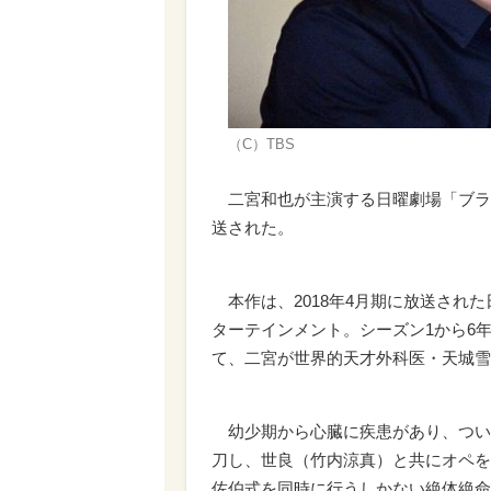
（C）TBS
二宮和也が主演する日曜劇場「ブラッ
送された。
本作は、2018年4月期に放送され
ターテインメント。シーズン1から6
て、二宮が世界的天才外科医・天城雪
幼少期から心臓に疾患があり、つい
刀し、世良（竹内涼真）と共にオペを
佐伯式を同時に行うしかない絶体絶命