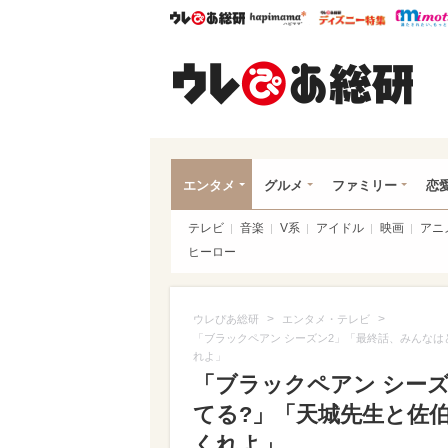
ウレぴあ総研
ハピママ*
ウレぴあ
ウレ
エンタメ
グルメ
ファミリー
恋
テレビ
音楽
V系
アイドル
映画
アニ
ヒーロー
>
>
ウレぴあ総研
エンタメ・テレビ
「ブラックペアン シーズン2」「最終話、みんなは
れよ」
「ブラックペアン シー
てる?」「天城先生と佐
くれよ」