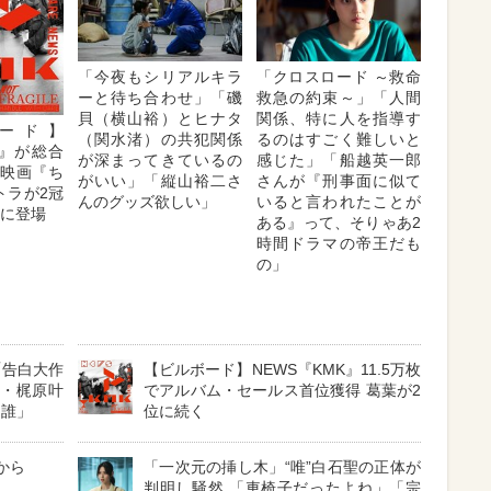
「今夜もシリアルキラ
「クロスロード ～救命
ーと待ち合わせ」「磯
救急の約束～」「人間
貝（横山裕）とヒナタ
関係、特に人を指導す
ード】
（関水渚）の共犯関係
るのはすごく難しいと
K』が総合
が深まってきているの
感じた」「船越英一郎
 映画『ち
がいい」「縦山裕二さ
さんが『刑事面に似て
トラが2冠
んのグッズ欲しい」
いると言われたことが
位に登場
ある』って、そりゃあ2
時間ドラマの帝王だも
の」
「告白大作
【ビルボード】NEWS『KMK』11.5万枚
娘・梶原叶
でアルバム・セールス首位獲得 葛葉が2
は誰」
位に続く
から
「一次元の挿し木」“唯”白石聖の正体が
判明し騒然 「車椅子だったよね」「宗