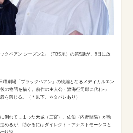
クペアン シーズン2」（TBS系）の第9話が、8日に放
た日曜劇場「ブラックペアン」の続編となるメディカルエン
年後の物語を描く。前作の主人公・渡海征司郎に代わっ
彦を演じる。（＊以下、ネタバレあり）
に倒れてしまった天城（二宮）。佐伯（内野聖陽）が執
進めるが、助かるにはダイレクト・アナストモーシスと
の状況。