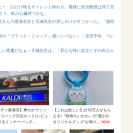
出た！ 口だけ映るサイレント終わり。最後に佐伯教授は何て言
ろう。私の心臓持つかな」
二宮さんの渡海先生と天城先生の演じ分けがすごかった」「猫田
令和の『ブラック・ジャック』感ハンパない』「次回予告、つい
しい悪魔だなぁ～天城先生は」「肝心な時に役立たずのAIエル