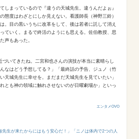
てしまっているので『違うの天城先生。違うんだよぉ』
の態度はわざとにしか見えない。看護師長（神野三鈴）
は。目の黒いうちに改革をして、後は若者に託して消え
っていく。まるで終活のようにも思える。佐伯教授、思
た声もあった。
近づいてきたね。二宮和也さんの演技が本当に素晴らし
んなはどう予想してる？」「最終話の予告、ジュノ（竹
い天城先生に幸せを。まだまだ天城先生を見ていたい」
れとも神の領域に触れさせないのが日曜劇場か」といっ
エンタメOVO
渡海先生が来たからにはもう安心だ！」「ニノは体内で2つの人